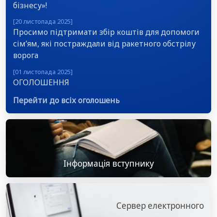
бізнесу»!
[20 листопада 2025]
Просимо підтримати збір коштів для допомоги
сім’ям, які постраждали від ракетного обстрілу
ворога
[01 листопада 2025]
ОГОЛОШЕННЯ
Перейти до всіх оголошень
Інформація вступнику
Сервер електронного