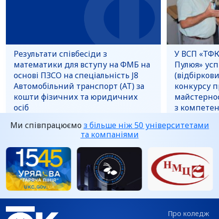
Результати співбесіди з
У ВСП «ТФК
математики для вступу на ФМБ на
Пулюя» усп
основі ПЗСО на спеціальність J8
(відбірков
Автомобільний транспорт (АТ) за
конкурсу п
кошти фізичних та юридичних
майстерност
осіб
з компетен
верстатах 
Ми співпрацюємо
з більше ніж 50 університетами
керуванням
Детальніше »
05 серпня 2026
та компаніями
05 серпня 20
Про коледж