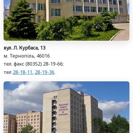
вул. Л. Курбаса, 13
м. Тернопіль, 46016
тел. факс (80352) 28-19-66;
тел
28-18-11
,
28-19-36
.