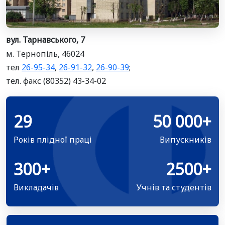
вул. Тарнавського, 7
м. Тернопіль, 46024
тел
26-95-34
,
26-91-32
,
26-90-39
;
тел. факс (80352) 43-34-02
29
50 000+
Років плідної праці
Випускників
300+
2500+
Викладачів
Учнів та студентів