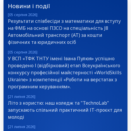
Новини і події
[05 серпня 2026]
Результати співбесіди з математики для вступу
на ФМБ на основі ПЗСО на спеціальність J8
Автомобільний транспорт (АТ) за кошти
фізичних та юридичних осіб
[05 серпня 2026]
У ВСП «ТФК ТНТУ імені Івана Пулюя» успішно
проведено І (відбірковий) етап Всеукраїнського
конкурсу професійної майстерності «WorldSkills
Ukraine» з компетенції «Роботи на верстатах з
програмним керуванням».
[21 липня 2026]
Літо з користю: наш коледж та "TechnoLab"
запускають спільний практичний ІТ-проєкт для
молоді
[21 липня 2026]