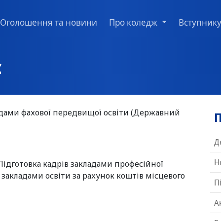
Оголошення та новини
Про коледж
Вступник
c
адами фахової передвищої освіти (Державний
П
Д
Н
«Підготовка кадрів закладами професійної
 закладами освіти за рахунок коштів місцевого
П
А