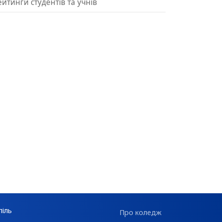
ейтинги студентів та учнів
піль
Про коледж