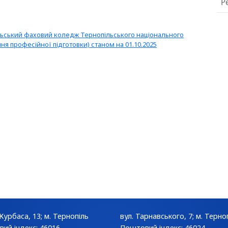
Р
льський фаховий коледж Тернопільського національного
ння професійної підготовки) станом на 01.10.2025
 Курбаса, 13; м. Тернопіль
вул. Тарнавського, 7; м. Терно
ий індекс: 46016
Поштовий індекс: 46024