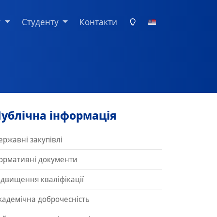
у
Студенту
Контакти
ублічна інформація
ержавні закупівлі
ормативні документи
ідвищення кваліфікації
кадемічна доброчесність