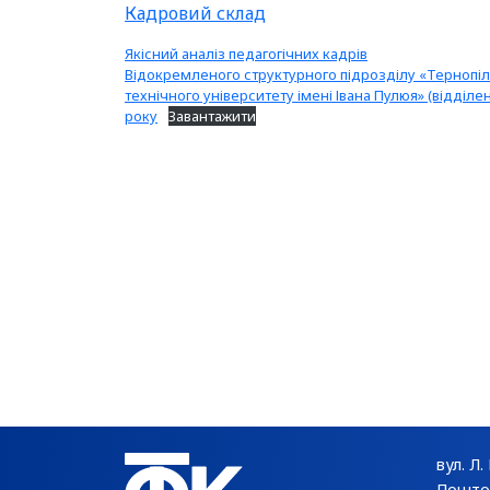
Кадровий склад
Якісний аналіз педагогічних кадрів
Відокремленого структурного підрозділу «Тернопі
технічного університету імені Івана Пулюя» (відділе
року
Завантажити
вул. Л.
Поштов