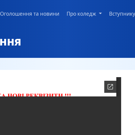
Оголошення та новини
Про коледж
Вступник
ання