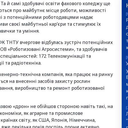
Та й самі здобувачі освіти фахового коледжу ще
ються про майбутнє місце роботи, можливості
[
ічі з потенційними роботодавцями надає
ви своєї майбутньої кар’єри та стимулює їх
авички та уміння.
ТФК ТНТУ вчергове відбулась зустріч потенційних
ОВ «Роботизовані Агросистеми», та здобувачів
в спеціальностей: 172 Телекомунікації та
[
ї та радіотехніка.
женерно-технічна компанія, яка працює на ринку
ться на внесенні засобів захисту рослин
ання, виробництво та ремонт роботизованої
звою «дрон» не обійшов стороною навіть такі, на
[
кономіки, як аграрне та промислове
раїнах світу, як США, Японія, Німеччина,
и вже декілька років поспіль дрони активно