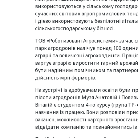
використовуються у сільському господарс
сучасних світових агропромислових тенде
і дієво використовують безпілотні літал
сільськогосподарському бізнесі.
ТОВ «Роботизовані Агросистеми» за час сво
парк агродронів налічує понад 100 одини
аграрії та величезні агрохолдинги. Прац
вартує аграрію виростити гарний врожай,
бути надійним помічником та партнером 
дійсність мрії фермерів.
На зустрічі із здобувачами освіти були 
пілоти агродронів Музя Анатолій і Полеви
Віталій є студентом 4-го курсу (група Т
навчання із працею. Вони розповіли прис
вакансії, можливості кар’єрного зростан
відвідати компанію та познайомитись із 