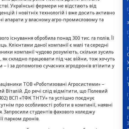
тві. Українські фермери не відстають від
[
нцій і новітніх технологій і вже досить активно
ьні апарати у власному агро-промисловому та
[
го існування обробила понад 300 тис. га полів. Її
ць. Клієнтами даної компанії є малі та середні
[
івники компанії чудово розуміють, скільки зусиль
 як складно працювати під час війни, тож хочуть
– і за допомогою сучасних агродронів втілити у
[
працівники ТОВ «Роботизовані Агросистеми» –
й Віталій. До речі слід відмітити, що Полевий
[
Р-402) ВСП «ТФК ТНТУ» та успішно поєднує
утнім про особливості роботи в компанії, наявні
ня. Запросили студентів фахового коледжу
[
її парком дронів.