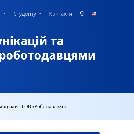
у
Студенту
Контакти
унікацій та
 роботодавцями
давцями -ТОВ «Роботизовані