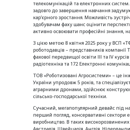
телекомунікацій та електронних систем. 
задовго до завершення навчання задуму
кар’єрного зростання. Можливість зустр
здобувачам фаху шанс оцінити перспекти
активно освоювати професійні знання, н
З цією метою 8 квітня 2025 року у ВСП «
роботодавців – представників компанії Т
фахової передвищої освіти ІІІ та ІV курсі
радіотехніка та 172 Електронні комунікаці
ТОВ «Роботизовані Агросистеми» – це ін
України упродовж 5 років, та спеціалізує
аграрними дронами, здійснює конструюв
сільсько-господарської техніки.
Сучасний, мегапопулярний девайс під на
перший погляд, консервативні сектори е
виробництво. В таких високорозвинених к
Австралія, Швейцарія, Англія, Нідерланд