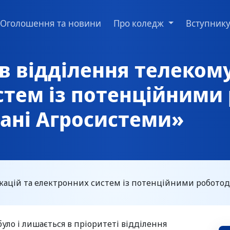
Оголошення та новини
Про коледж
Вступник
ів відділення телеком
стем із потенційними
вані Агросистеми»
ікацій та електронних систем із потенційними робото
ло і лишається в пріоритеті відділення