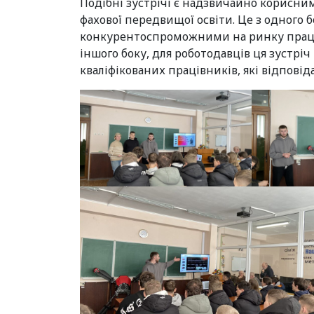
Подібні зустрічі є надзвичайно корисними
фахової передвищої освіти. Це з одного 
конкурентоспроможними на ринку праці т
іншого боку, для роботодавців ця зустрі
кваліфікованих працівників, які відпові