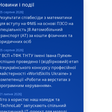
Новини і події
05 серпня 2026]
Результати співбесіди з математики
для вступу на ФМБ на основі ПЗСО на
спеціальність J8 Автомобільний
транспорт (АТ) за кошти фізичних та
юридичних осіб
05 серпня 2026]
У ВСП «ТФК ТНТУ імені Івана Пулюя»
успішно проведено І (відбірковий) етап
Всеукраїнського конкурсу професійної
майстерності «WorldSkills Ukraine» з
компетенції «Роботи на верстатах з
програмним керуванням».
21 липня 2026]
Літо з користю: наш коледж та
"TechnoLab" запускають спільний
практичний ІТ-проєкт для молоді