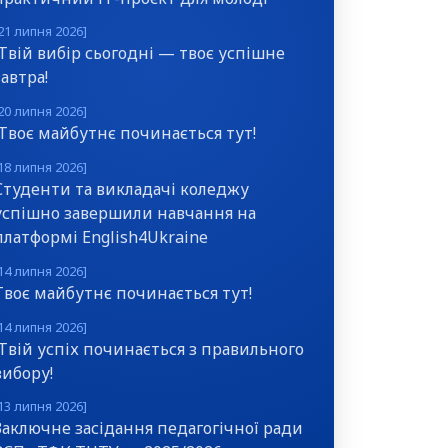
21 липня 2026]
Твій вибір сьогодні — твоє успішне
завтра!
20 липня 2026]
Твоє майбутнє починається тут!
18 липня 2026]
Студенти та викладачі коледжу
успішно завершили навчання на
платформі English4Ukraine
14 липня 2026]
Твоє майбутнє починається тут!
14 липня 2026]
Твій успіх починається з правильного
вибору!
13 липня 2026]
Заключне засідання педагогічної ради