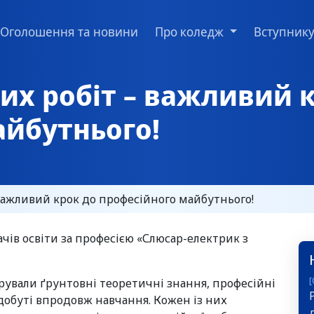
Оголошення та новини
Про коледж
Вступник
их робіт – важливий 
айбутнього!
важливий крок до професійного майбутнього!
чів освіти за професією «Слюсар-електрик з
[
ували ґрунтовні теоретичні знання, професійні
добуті впродовж навчання. Кожен із них