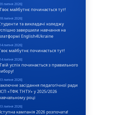
20 липня 2026]
Твоє майбутнє починається тут!
18 липня 2026]
Студенти та викладачі коледжу
успішно завершили навчання на
платформі English4Ukraine
14 липня 2026]
Твоє майбутнє починається тут!
14 липня 2026]
Твій успіх починається з правильного
вибору!
13 липня 2026]
Заключне засідання педагогічної ради
ВСП «ТФК ТНТУ» у 2025/2026
навчальному році
13 липня 2026]
Вступна кампанія 2026 розпочата!