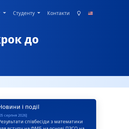
у
Студенту
Контакти
крок до
Новини і події
05 серпня 2026]
Результати співбесіди з математики
для вступу на ФМБ на основі ПЗСО на