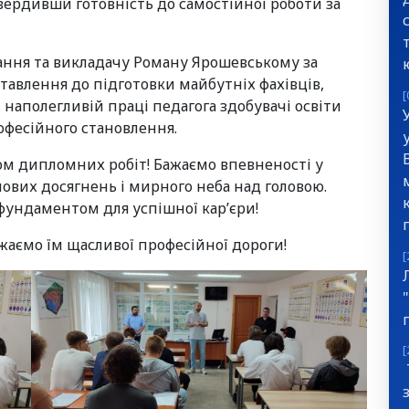
ердивши готовність до самостійної роботи за
ння та викладачу Роману Ярошевському за
тавлення до підготовки майбутніх фахівців,
[
наполегливій праці педагога здобувачі освіти
офесійного становлення.
ом дипломних робіт! Бажаємо впевненості у
нових досягнень і мирного неба над головою.
фундаментом для успішної кар’єри!
ємо їм щасливої професійної дороги!
[
[