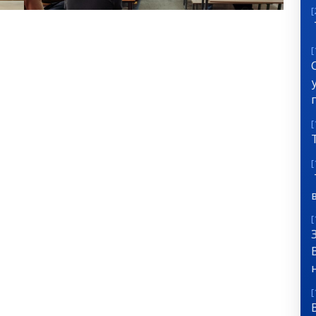
[
[
[
[
[
[