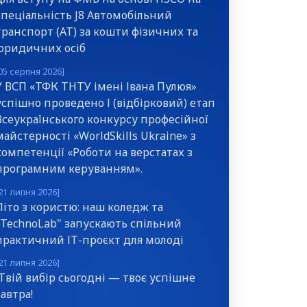
спеціальність J8 Автомобільний
транспорт (АТ) за кошти фізичних та
юридичних осіб
05 серпня 2026]
У ВСП «ТФК ТНТУ імені Івана Пулюя»
успішно проведено І (відбірковий) етап
Всеукраїнського конкурсу професійної
майстерності «WorldSkills Ukraine» з
компетенції «Роботи на верстатах з
програмним керуванням».
21 липня 2026]
Літо з користю: наш коледж та
"TechnoLab" запускають спільний
практичний ІТ-проєкт для молоді
21 липня 2026]
Твій вибір сьогодні — твоє успішне
завтра!