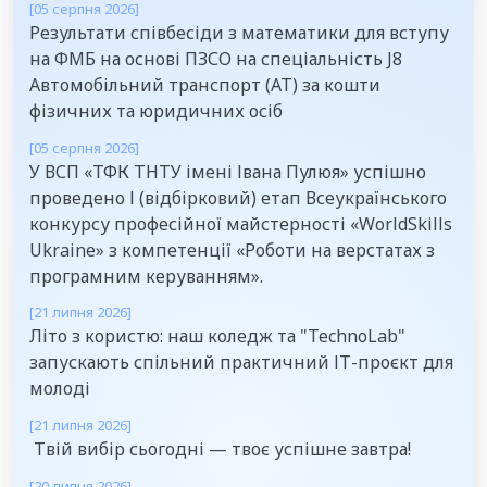
[05 серпня 2026]
Результати співбесіди з математики для вступу
на ФМБ на основі ПЗСО на спеціальність J8
Автомобільний транспорт (АТ) за кошти
фізичних та юридичних осіб
[05 серпня 2026]
У ВСП «ТФК ТНТУ імені Івана Пулюя» успішно
проведено І (відбірковий) етап Всеукраїнського
конкурсу професійної майстерності «WorldSkills
Ukraine» з компетенції «Роботи на верстатах з
програмним керуванням».
[21 липня 2026]
Літо з користю: наш коледж та "TechnoLab"
запускають спільний практичний ІТ-проєкт для
молоді
[21 липня 2026]
Твій вибір сьогодні — твоє успішне завтра!
[20 липня 2026]