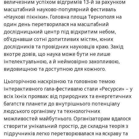
величезним успіхом відгримів 13-й за рахунком
масштабний науково-популярний фестиваль
«Наукові пікніки». Головна площа Тернополя на
один день перетворилася на масштабний
дослідницький центр під відкритим небом,
об’єднавши сотні допитливих містян, юних
дослідників та провідних науковців краю. Захід
вкотре довів, що наука може бути не лише
інтелектуальною, а й неймовірно захопливою,
видовищною та доступною для кожного.
Цьогорічною наскрізною та головною темою
інтерактивного гала-фестивалю стали «Ресурси» – у
всіх їхніх проявах: від природних та енергетичних
багатств планети до внутрішнього потенціалу
людського організму та технологічних
можливостей майбутнього. Організаторам вдалося
створити унікальний простір, де складна теорія з
підручників легко перетворювалася на яскраву та