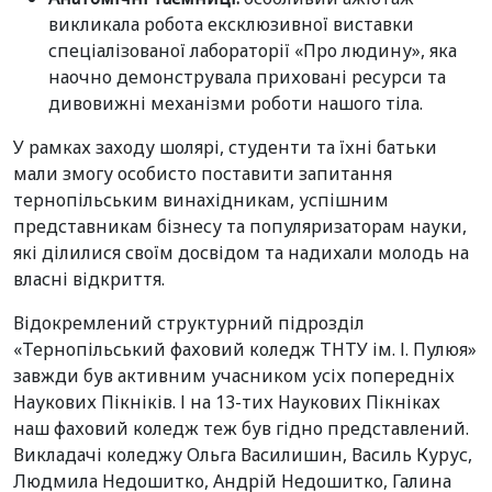
викликала робота ексклюзивної виставки
спеціалізованої лабораторії «Про людину», яка
наочно демонструвала приховані ресурси та
дивовижні механізми роботи нашого тіла.
У рамках заходу шолярі, студенти та їхні батьки
мали змогу особисто поставити запитання
тернопільським винахідникам, успішним
представникам бізнесу та популяризаторам науки,
які ділилися своїм досвідом та надихали молодь на
власні відкриття.
Відокремлений структурний підрозділ
«Тернопільський фаховий коледж ТНТУ ім. І. Пулюя»
завжди був активним учасником усіх попередніх
Наукових Пікніків. І на 13-тих Наукових Пікніках
наш фаховий коледж теж був гідно представлений.
Викладачі коледжу Ольга Василишин, Василь Курус,
Людмила Недошитко, Андрій Недошитко, Галина