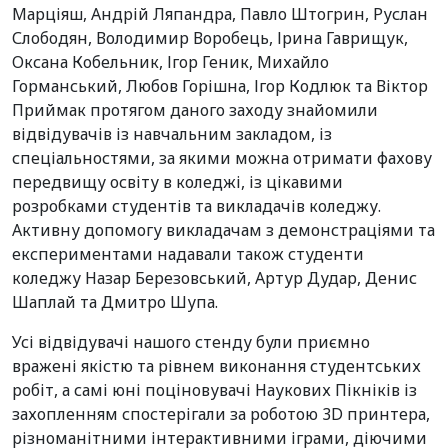
Марціяш, Андрій Ляпандра, Павло Штогрин, Руслан
Слободян, Володимир Воробець, Ірина Гаврищук,
Оксана Кобельник, Ігор Геник, Михайло
Горманський, Любов Горішна, Ігор Кодлюк та Віктор
Приймак протягом даного заходу знайомили
відвідувачів із навчальним закладом, із
спеціальностями, за якими можна отримати фахову
передвищу освіту в коледжі, із цікавими
розробками студентів та викладачів коледжу.
Активну допомогу викладачам з демонстраціями та
експериментами надавали також студенти
коледжу Назар Березовський, Артур Дудар, Денис
Шаплай та Дмитро Шупа.
Усі відвідувачі нашого стенду були приємно
вражені якістю та рівнем виконання студентських
робіт, а самі юні поціновувачі Наукових Пікніків із
захопленням спостерігали за роботою 3D принтера,
різноманітними інтерактивними іграми, діючими