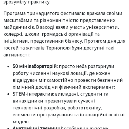
зрозумілу практику.
Програма тринадцятого фестивалю вражала своїми
масштабами та різноманітністю представлених
майданчиків. В заході взяли участь університети,
коледжі, школи, громадські організації та
ініціативи, представники бізнесу. Протягом дня для
гостей та жителів Тернополя були доступні такі
активності:
50 мінілабораторій:
просто неба розгорнули
роботу численні наукові локації, де кожен
відвідувач міг самостійно провести безпечний
хімічний дослід чи фізичний експеримент;
STEM-інтерактив:
викладачі, студенти та
винахідники презентували сучасні
технологічні розробки, робототехніку,
елементи програмування та інноваційні освітні
моделі;
Анатомічні таємниці:
особливий ажіотаж