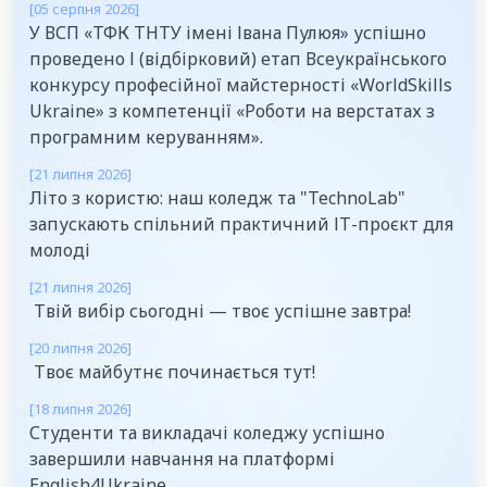
[05 серпня 2026]
У ВСП «ТФК ТНТУ імені Івана Пулюя» успішно
проведено І (відбірковий) етап Всеукраїнського
конкурсу професійної майстерності «WorldSkills
Ukraine» з компетенції «Роботи на верстатах з
програмним керуванням».
[21 липня 2026]
Літо з користю: наш коледж та "TechnoLab"
запускають спільний практичний ІТ-проєкт для
молоді
[21 липня 2026]
Твій вибір сьогодні — твоє успішне завтра!
[20 липня 2026]
Твоє майбутнє починається тут!
[18 липня 2026]
Студенти та викладачі коледжу успішно
завершили навчання на платформі
English4Ukraine