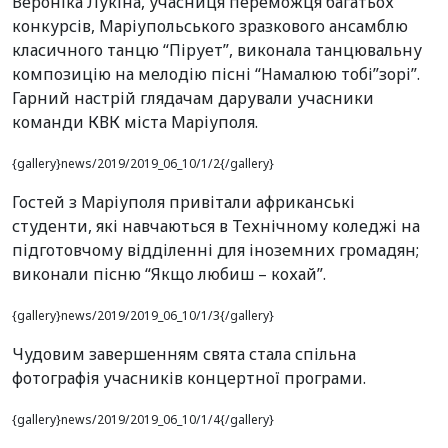
Вероніка Лукіна, учасниця переможця багатьох
конкурсів, Маріупольського зразкового ансамблю
класичного танцю “Пірует”, виконала танцювальну
композицію на мелодію пісні “Намалюю тобі”зорі”.
Гарний настрій глядачам дарували учасники
команди КВК міста Маріуполя.
{gallery}news/2019/2019_06_10/1/2{/gallery}
Гостей з Маріуполя привітали африканські
студенти, які навчаються в Технічному коледжі на
підготовчому відділенні для іноземних громадян;
виконали пісню “Якщо любиш – кохай”.
{gallery}news/2019/2019_06_10/1/3{/gallery}
Чудовим завершенням свята стала спільна
фотографія учасників концертної програми.
{gallery}news/2019/2019_06_10/1/4{/gallery}