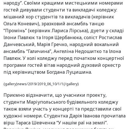
народу”. Своїми кращими мистецькими номерами
гостей дивували студенти та викладачі коледжу:
мішаний хор студентів та викладачів (керівник
Ольга Коневич), зразковий ансамбль танцю
“Промінь” (керівник Лариса Лірська), дуети у складі
Ілони Павлюк та Ігоря Щербанюка, соліст Ростислав
Данчевський, Марія Гречко, народний вокальний
ансамбль “Галичина”, Ангеліна Недошитко та Ілона
Павлюк. У холі коледжу перед початком концертної
програми гостей вітав народний духовий оркестр
під керівництвом Богдана Луцишина.
{gallery}news/2019/2019_06_10/1/1{/gallery}
Приємно відзначити, що учасники проекту,
студенти Маріупольського будівельного коледжу
також взяли участь у концерті та представили свої
художні номери. Студентка Дарія Іванова прочитала
вірш Тараса Шевченка “У нашім раї на землі”.