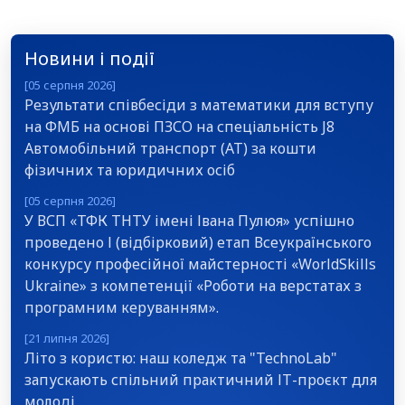
Новини і події
[05 серпня 2026]
Результати співбесіди з математики для вступу
на ФМБ на основі ПЗСО на спеціальність J8
Автомобільний транспорт (АТ) за кошти
фізичних та юридичних осіб
[05 серпня 2026]
У ВСП «ТФК ТНТУ імені Івана Пулюя» успішно
проведено І (відбірковий) етап Всеукраїнського
конкурсу професійної майстерності «WorldSkills
Ukraine» з компетенції «Роботи на верстатах з
програмним керуванням».
[21 липня 2026]
Літо з користю: наш коледж та "TechnoLab"
запускають спільний практичний ІТ-проєкт для
молоді