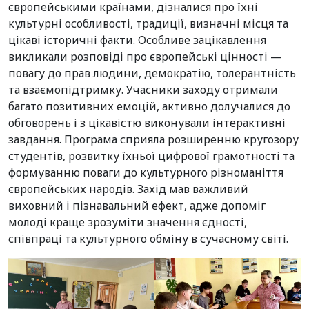
європейськими країнами, дізналися про їхні
культурні особливості, традиції, визначні місця та
цікаві історичні факти. Особливе зацікавлення
викликали розповіді про європейські цінності —
повагу до прав людини, демократію, толерантність
та взаємопідтримку. Учасники заходу отримали
багато позитивних емоцій, активно долучалися до
обговорень і з цікавістю виконували інтерактивні
завдання. Програма сприяла розширенню кругозору
студентів, розвитку їхньої цифрової грамотності та
формуванню поваги до культурного різноманіття
європейських народів. Захід мав важливий
виховний і пізнавальний ефект, адже допоміг
молоді краще зрозуміти значення єдності,
співпраці та культурного обміну в сучасному світі.