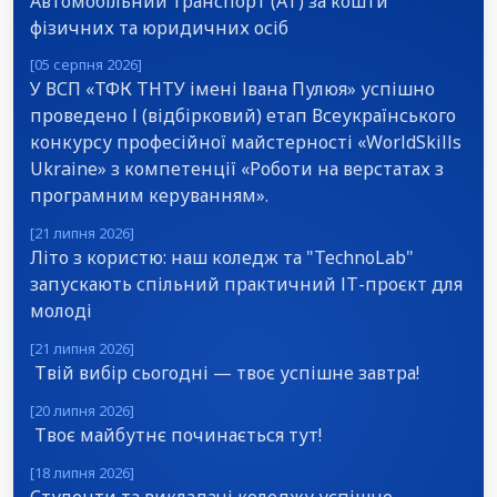
Автомобільний транспорт (АТ) за кошти
фізичних та юридичних осіб
[05 серпня 2026]
У ВСП «ТФК ТНТУ імені Івана Пулюя» успішно
проведено І (відбірковий) етап Всеукраїнського
конкурсу професійної майстерності «WorldSkills
Ukraine» з компетенції «Роботи на верстатах з
програмним керуванням».
[21 липня 2026]
Літо з користю: наш коледж та "TechnoLab"
запускають спільний практичний ІТ-проєкт для
молоді
[21 липня 2026]
Твій вибір сьогодні — твоє успішне завтра!
[20 липня 2026]
Твоє майбутнє починається тут!
[18 липня 2026]
Студенти та викладачі коледжу успішно