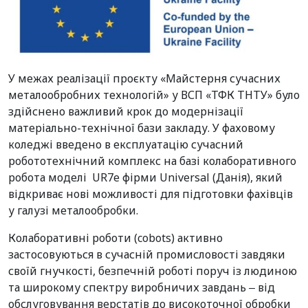
У межах реалізації проєкту «Майстерня сучасних
металообробних технологій» у ВСП «ТФК ТНТУ» було
здійснено важливий крок до модернізації
матеріально-технічної бази закладу. У фаховому
коледжі введено в експлуатацію сучасний
робототехнічний комплекс на базі колаборативного
робота моделі UR7e фірми Universal (Данія), який
відкриває нові можливості для підготовки фахівців
у галузі металообробки.
Колаборативні роботи (cobots) активно
застосовуються в сучасній промисловості завдяки
своїй гнучкості, безпечній роботі поруч із людиною
та широкому спектру виробничих завдань ‒ від
обслуговування верстатів до високоточної обробки