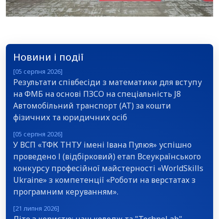
Новини і події
[05 серпня 2026]
Результати співбесіди з математики для вступу
на ФМБ на основі ПЗСО на спеціальність J8
Автомобільний транспорт (АТ) за кошти
фізичних та юридичних осіб
[05 серпня 2026]
У ВСП «ТФК ТНТУ імені Івана Пулюя» успішно
проведено І (відбірковий) етап Всеукраїнського
конкурсу професійної майстерності «WorldSkills
Ukraine» з компетенції «Роботи на верстатах з
програмним керуванням».
[21 липня 2026]
Літо з користю: наш коледж та "TechnoLab"