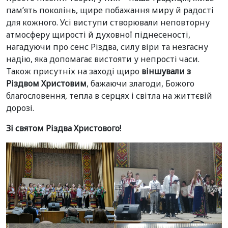
пам’ять поколінь, щире побажання миру й радості
для кожного. Усі виступи створювали неповторну
атмосферу щирості й духовної піднесеності,
нагадуючи про сенс Різдва, силу віри та незгасну
надію, яка допомагає вистояти у непрості часи.
Також присутніх на заході щиро
віншували з
Різдвом Христовим
, бажаючи злагоди, Божого
благословення, тепла в серцях і світла на життєвій
дорозі.
Зі святом Різдва Христового!