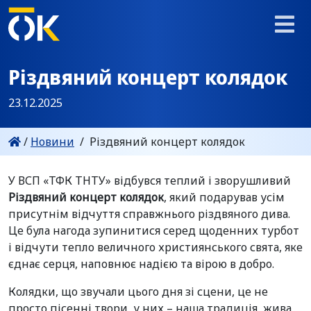
Різдвяний концерт колядок
23.12.2025
/
Новини
/
Різдвяний концерт колядок
У ВСП «ТФК ТНТУ» відбувся теплий і зворушливий
Різдвяний концерт колядок
, який подарував усім
присутнім відчуття справжнього різдвяного дива.
Це була нагода зупинитися серед щоденних турбот
і відчути тепло величного християнського свята, яке
єднає серця, наповнює надією та вірою в добро.
Колядки, що звучали цього дня зі сцени, це не
просто пісенні твори, у них – наша традиція, жива