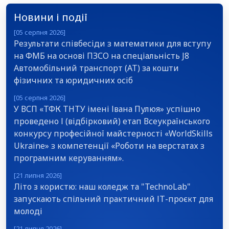
Новини і події
[05 серпня 2026]
Результати співбесіди з математики для вступу
на ФМБ на основі ПЗСО на спеціальність J8
Автомобільний транспорт (АТ) за кошти
фізичних та юридичних осіб
[05 серпня 2026]
У ВСП «ТФК ТНТУ імені Івана Пулюя» успішно
проведено І (відбірковий) етап Всеукраїнського
конкурсу професійної майстерності «WorldSkills
Ukraine» з компетенції «Роботи на верстатах з
програмним керуванням».
[21 липня 2026]
Літо з користю: наш коледж та "TechnoLab"
запускають спільний практичний ІТ-проєкт для
молоді
[21 липня 2026]