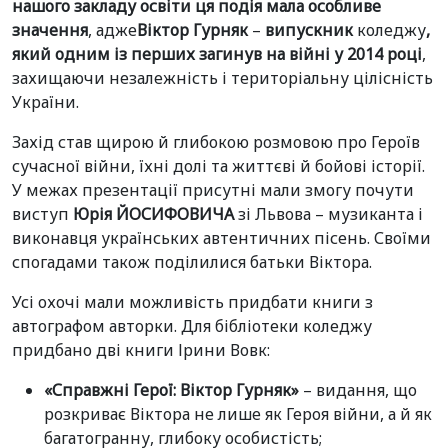
нашого закладу освіти ця подія мала особливе
значення
, адже
Віктор Гурняк
–
випускник
коледжу
,
який одним із перших загинув на війні у 2014 році
,
захищаючи незалежність і територіальну цілісність
України.
Захід став щирою й глибокою розмовою про Героїв
сучасної війни, їхні долі та життєві й бойові історії.
У межах презентації присутні мали змогу почути
виступ
Юрія ЙОСИФОВИЧА
зі Львова – музиканта і
виконавця українських автентичних пісень. Своїми
спогадами також поділилися батьки Віктора.
Усі охочі мали можливість придбати книги з
автографом авторки. Для бібліотеки коледжу
придбано дві книги Ірини Вовк:
«
Справжні Герої: Віктор Гурняк
»
– видання, що
розкриває Віктора не лише як Героя війни, а й як
багатогранну, глибоку особистість;