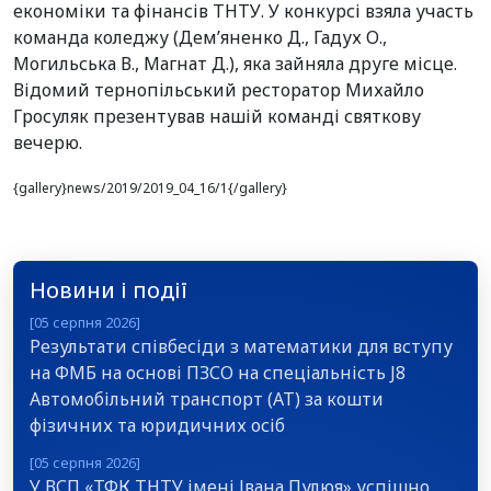
економіки та фінансів ТНТУ. У конкурсі взяла участь
команда коледжу (Дем’яненко Д., Гадух О.,
Могильська В., Магнат Д.), яка зайняла друге місце.
Відомий тернопільський ресторатор Михайло
Гросуляк презентував нашій команді святкову
вечерю.
{gallery}news/2019/2019_04_16/1{/gallery}
Новини і події
[05 серпня 2026]
Результати співбесіди з математики для вступу
на ФМБ на основі ПЗСО на спеціальність J8
Автомобільний транспорт (АТ) за кошти
фізичних та юридичних осіб
[05 серпня 2026]
У ВСП «ТФК ТНТУ імені Івана Пулюя» успішно