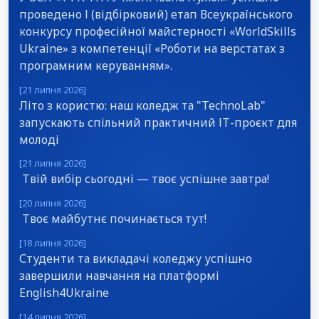
проведено І (відбірковий) етап Всеукраїнського
конкурсу професійної майстерності «WorldSkills
Ukraine» з компетенції «Роботи на верстатах з
програмним керуванням».
[21 липня 2026]
Літо з користю: наш коледж та "TechnoLab"
запускають спільний практичний ІТ-проєкт для
молоді
[21 липня 2026]
Твій вибір сьогодні — твоє успішне завтра!
[20 липня 2026]
Твоє майбутнє починається тут!
[18 липня 2026]
Студенти та викладачі коледжу успішно
завершили навчання на платформі
English4Ukraine
[14 липня 2026]