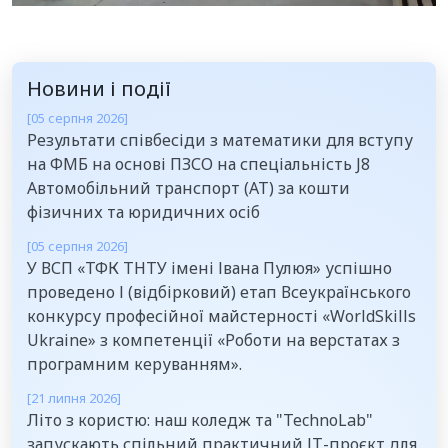
Новини і події
[05 серпня 2026]
Результати співбесіди з математики для вступу
на ФМБ на основі ПЗСО на спеціальність J8
Автомобільний транспорт (АТ) за кошти
фізичних та юридичних осіб
[05 серпня 2026]
У ВСП «ТФК ТНТУ імені Івана Пулюя» успішно
проведено І (відбірковий) етап Всеукраїнського
конкурсу професійної майстерності «WorldSkills
Ukraine» з компетенції «Роботи на верстатах з
програмним керуванням».
[21 липня 2026]
Літо з користю: наш коледж та "TechnoLab"
запускають спільний практичний ІТ-проєкт для