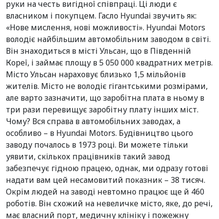
руки на честь вигідної співпраці. Ці люди є
власником і покупцем. Гасло Hyundai звучить як:
«Нове мислення, нові можливості». Hyundai Motors
володіє найбільшим автомобільним заводом в світі.
Він знаходиться в місті Ульсан, що в Південній
Кореї, і займає площу в 5 050 000 квадратних метрів.
Місто Ульсан нараховує близько 1,5 мільйонів
жителів. Місто не володіє гігантськими розмірами,
але варто зазначити, що заробітна плата в ньому в
три рази перевищує заробітну плату інших міст.
Чому? Вся справа в автомобільних заводах, а
особливо – в Hyundai Motors. Будівництво цього
заводу почалось в 1973 році. Ви можете тільки
уявити, скількох працівників такий завод
забезпечує гідною працею, однак, ми одразу готові
надати вам цей несамовитий показник – 38 тисяч.
Окрім людей на заводі невтомно працює ще й 460
роботів. Він схожий на невеличке місто, яке, до речі,
має власний порт, медичну клініку і пожежну