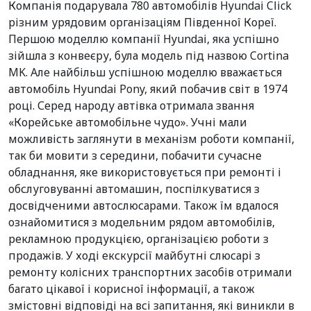
Компанія подарувала 780 автомобілів Hyundai Click
різним урядовим організаціям Південної Кореї.
Першою моделлю компанії Hyundai, яка успішно
зійшла з конвеєру, була модель під назвою Cortina
MK. Але найбільш успішною моделлю вважається
автомобіль Hyundai Pony, який побачив світ в 1974
році. Серед народу автівка отримала звання
«Корейське автомобільне чудо». Учні мали
можливість заглянути в механізм роботи компанії,
так би мовити з середини, побачити сучасне
обладнання, яке використовується при ремонті і
обслуговуванні автомашин, поспілкуватися з
досвідченими автослюсарами. Також їм вдалося
ознайомитися з модельним рядом автомобілів,
рекламною продукцією, організацією роботи з
продажів. У ході екскурсії майбутні слюсарі з
ремонту колісних транспортних засобів отримали
багато цікавої і корисної інформації, а також
змістовні відповіді на всі запитання, які виникли в