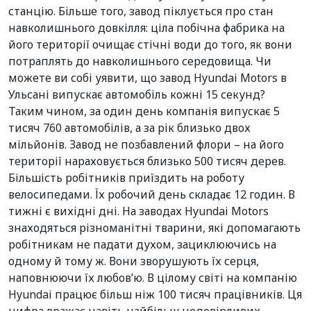
станцію. Більше того, завод піклується про стан
навколишнього довкілля: ціла побічна фабрика на
його території очищає стічні води до того, як вони
потраплять до навколишнього середовища. Чи
можете ви собі уявити, що завод Hyundai Motors в
Ульсані випускає автомобіль кожні 15 секунд?
Таким чином, за один день компанія випускає 5
тисяч 760 автомобілів, а за рік близько двох
мільйонів. Завод не позбавлений флори – на його
території нараховується близько 500 тисяч дерев.
Більшість робітників приїздить на роботу
велосипедами. Їх робочий день складає 12 годин. В
тижні є вихідні дні. На заводах Hyundai Motors
знаходяться різноманітні тварини, які допомагають
робітникам не падати духом, зациклюючись на
одному й тому ж. Вони зворушують їх серця,
наповнюючи їх любов’ю. В цілому світі на компанію
Hyundai працює більш ніж 100 тисяч працівників. Ця