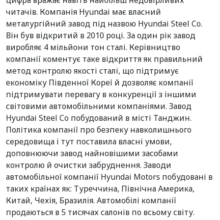
цифра вражає навіть найбільш недовірливих
читачів. Компанія Hyundai має власний
металургійний завод під назвою Hyundai Steel Co.
Він був відкритий в 2010 році. За один рік завод
виробляє 4 мільйони тон сталі. Керівництво
компанії коментує таке відкриття як правильний
метод контролю якості сталі, що підтримує
економіку Південної Кореї й дозволяє компанії
підтримувати перевагу в конкуренції з іншими
світовими автомобільними компаніями. Завод
Hyundai Steel Co побудований в місті Танджин.
Політика компанії про безпеку навколишнього
середовища і тут поставила власні умови,
доповнюючи завод найновішими засобами
контролю й очистки забруднення. Заводи
автомобільної компанії Hyundai Motors побудовані в
таких країнах як: Туреччина, Північна Америка,
Китай, Чехія, Бразилія. Автомобілі компанії
продаються в 5 тисячах салонів по всьому світу.