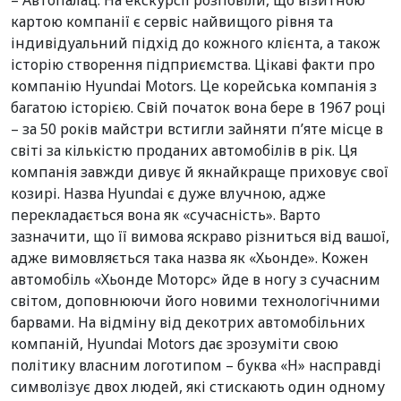
– Автопалац. На екскурсії розповіли, що візитною
картою компанії є сервіс найвищого рівня та
індивідуальний підхід до кожного клієнта, а також
історію створення підприємства. Цікаві факти про
компанію Hyundai Motors. Це корейська компанія з
багатою історією. Свій початок вона бере в 1967 році
– за 50 років майстри встигли зайняти п’яте місце в
світі за кількістю проданих автомобілів в рік. Ця
компанія завжди дивує й якнайкраще приховує свої
козирі. Назва Hyundai є дуже влучною, адже
перекладається вона як «сучасність». Варто
зазначити, що її вимова яскраво різниться від вашої,
адже вимовляється така назва як «Хьонде». Кожен
автомобіль «Хьонде Моторс» йде в ногу з сучасним
світом, доповнюючи його новими технологічними
барвами. На відміну від декотрих автомобільних
компаній, Hyundai Motors дає зрозуміти свою
політику власним логотипом – буква «Н» насправді
символізує двох людей, які стискають один одному