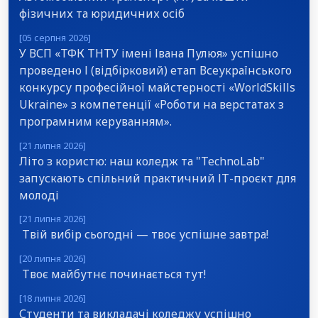
фізичних та юридичних осіб
[05 серпня 2026]
У ВСП «ТФК ТНТУ імені Івана Пулюя» успішно
проведено І (відбірковий) етап Всеукраїнського
конкурсу професійної майстерності «WorldSkills
Ukraine» з компетенції «Роботи на верстатах з
програмним керуванням».
[21 липня 2026]
Літо з користю: наш коледж та "TechnoLab"
запускають спільний практичний ІТ-проєкт для
молоді
[21 липня 2026]
Твій вибір сьогодні — твоє успішне завтра!
[20 липня 2026]
Твоє майбутнє починається тут!
[18 липня 2026]
Студенти та викладачі коледжу успішно