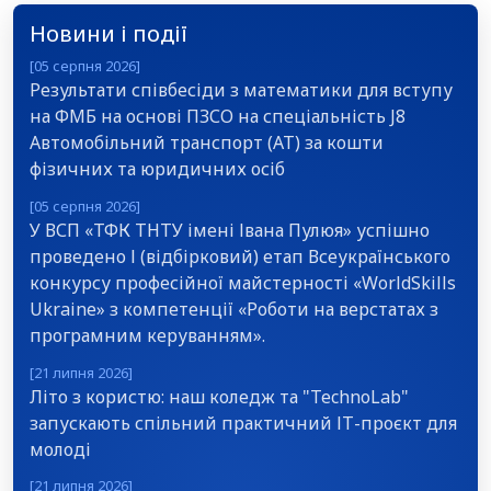
Новини і події
[05 серпня 2026]
Результати співбесіди з математики для вступу
на ФМБ на основі ПЗСО на спеціальність J8
Автомобільний транспорт (АТ) за кошти
фізичних та юридичних осіб
[05 серпня 2026]
У ВСП «ТФК ТНТУ імені Івана Пулюя» успішно
проведено І (відбірковий) етап Всеукраїнського
конкурсу професійної майстерності «WorldSkills
Ukraine» з компетенції «Роботи на верстатах з
програмним керуванням».
[21 липня 2026]
Літо з користю: наш коледж та "TechnoLab"
запускають спільний практичний ІТ-проєкт для
молоді
[21 липня 2026]