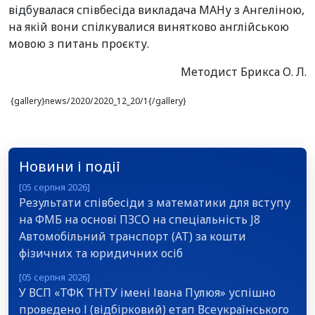
відбувалася співбесіда викладача МАНу з Ангеліною,
на якій вони спілкувалися винятково англійською
мовою з питань проєкту.
Методист Брикса О. Л.
{gallery}news/2020/2020_12_20/1{/gallery}
Новини і події
[05 серпня 2026]
Результати співбесіди з математики для вступу
на ФМБ на основі ПЗСО на спеціальність J8
Автомобільний транспорт (АТ) за кошти
фізичних та юридичних осіб
[05 серпня 2026]
У ВСП «ТФК ТНТУ імені Івана Пулюя» успішно
проведено І (відбірковий) етап Всеукраїнського