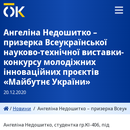
Ангеліна Недошитко –
призерка Всеукраїнської
науково-технічної виставки-
конкурсу молодіжних
інноваційних проєктів
«Майбутнє України»
20.12.2020
/
Новини
/
Ангеліна Недошитко – призерка Всеукр
Ангеліна Недошитко, студентка гр.КІ-406, під