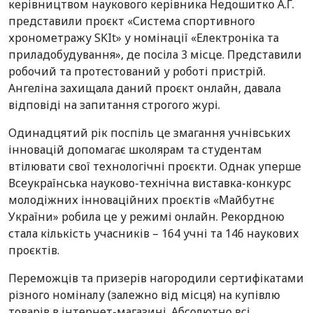
керівництвом наукового керівника Недошитко А.Г.
представили проєкт «Система спортивного
хронометражу SKIt» у номінації «Електроніка та
приладобудування», де посіла 3 місце. Представили
робочий та протестований у роботі пристрій.
Ангеліна захищала даний проєкт онлайн, давала
відповіді на запитання строгого журі.
Одинадцятий рік поспіль це змагання учнівських
інновацій допомагає школярам та студентам
втілювати свої технологічні проєкти. Однак уперше
Всеукраїнська науково-технічна виставка-конкурс
молодіжних інноваційних проєктів «Майбутнє
України» робила це у режимі онлайн. Рекордною
стала кількість учасників – 164 учні та 146 наукових
проєктів.
Переможців та призерів нагородили сертифікатами
різного номіналу (залежно від місця) на купівлю
товарів в інтернет-магазині. Абсолютно всі