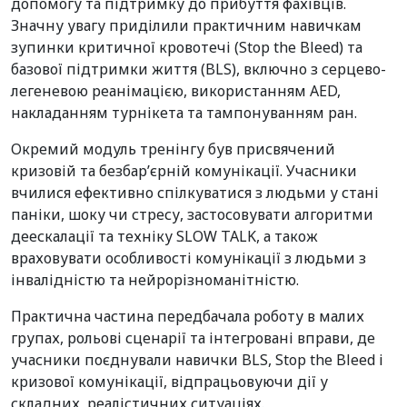
допомогу та підтримку до прибуття фахівців.
Значну увагу приділили практичним навичкам
зупинки критичної кровотечі (Stop the Bleed) та
базової підтримки життя (BLS), включно з серцево-
легеневою реанімацією, використанням AED,
накладанням турнікета та тампонуванням ран.
Окремий модуль тренінгу був присвячений
кризовій та безбар’єрній комунікації. Учасники
вчилися ефективно спілкуватися з людьми у стані
паніки, шоку чи стресу, застосовувати алгоритми
деескалації та техніку SLOW TALK, а також
враховувати особливості комунікації з людьми з
інвалідністю та нейрорізноманітністю.
Практична частина передбачала роботу в малих
групах, рольові сценарії та інтегровані вправи, де
учасники поєднували навички BLS, Stop the Bleed і
кризової комунікації, відпрацьовуючи дії у
складних, реалістичних ситуаціях.