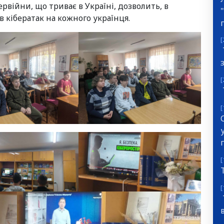
бервійни, що триває в Україні, дозволить, в
кібератак на кожного українця.
[
[
[
[
[