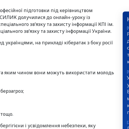
офесійної підготовки під керівництвом
АСИЛИК долучилися до онлайн-уроку із
еціального зв’язку та захисту інформації КПІ ім.
[
ціального зв’язку та захисту інформації України.
д українцями, на прикладі кібератак з боку росії
[
і, та яким чином вони можуть використати молодь
іберзагроз;
 тощо.
[
ергігієни і усвідомлення небезпеки, яку