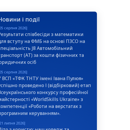
Новини і події
05 серпня 2026]
Результати співбесіди з математики
для вступу на ФМБ на основі ПЗСО на
спеціальність J8 Автомобільний
транспорт (АТ) за кошти фізичних та
юридичних осіб
05 серпня 2026]
У ВСП «ТФК ТНТУ імені Івана Пулюя»
успішно проведено І (відбірковий) етап
Всеукраїнського конкурсу професійної
майстерності «WorldSkills Ukraine» з
компетенції «Роботи на верстатах з
програмним керуванням».
21 липня 2026]
Літо з користю: наш коледж та