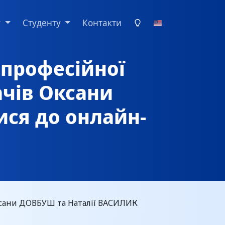
у
Студенту
Контакти
 професійної
ачів Оксани
ся до онлайн-
ксани ДОВБУШ та Наталії ВАСИЛИК