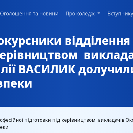
Оголошення та новини
Про коледж
Вступник
окурсники відділення
 керівництвом виклад
лії ВАСИЛИК долучили
езпеки
офесійної підготовки під керівництвом викладачів О
пеки