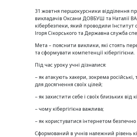
31 жовтня першокурсники відділення пр
викладачів Оксани ДОВБУШ та Наталії В
кібербезпеки, який проводили Інститут сп
Ігоря Сікорського та Державна служба спе
Мета – пояснити виклики, які стоять пере
та сформувати компетенції кібергігієни.
Під час уроку учні дізналися:
– як атакують хакери, зокрема російськ
для досягнення своїх цілей;
– як захистити себе і своїх близьких від к
– чому кібергігієна важлива;
– як користуватися інтернетом безпечно
Сформований в учнів належний рівень кіб