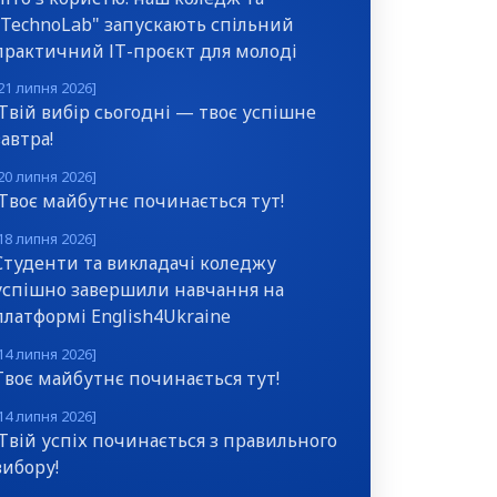
"TechnoLab" запускають спільний
практичний ІТ-проєкт для молоді
21 липня 2026]
Твій вибір сьогодні — твоє успішне
завтра!
20 липня 2026]
Твоє майбутнє починається тут!
18 липня 2026]
Студенти та викладачі коледжу
успішно завершили навчання на
платформі English4Ukraine
14 липня 2026]
Твоє майбутнє починається тут!
14 липня 2026]
Твій успіх починається з правильного
вибору!