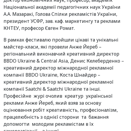
доктор економічних наук, професор, академік
Національної академії педагогічних наук України
А.А. Мазаракі, Голова Спілки рекламістів України,
президент УСФР, зав. каф. маркетингу та реклами
КНТЕУ, професор Євген Ромат.
В рамках фестивалю пройшли цікаві та унікальні
майстер-класи, які провели Анже Йереб –
регіональний виконавчий креативний директор
ВВDO Ukraine & Central Asia, Денис Келеберденко –
креативний директор міжнародної рекламної
компанії ВВDO Ukraine, Коста Шнайдер –
креативний директор міжнародної рекламної
компанії Saatchi & Saatchi Ukraine та інші.
Професійне журі очолив креатур української
реклами Анже Йереб, який взяв за основу
оцінювання робіт креативність, професіоналізм,
працелюбність з однієї сторони та бажання
допомогти молодим рекламістам в їх