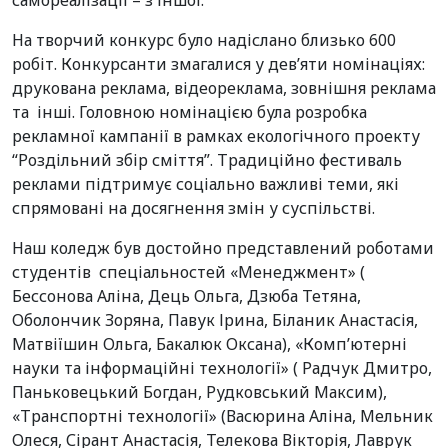
самореалізації – з іншої.
На творчий конкурс було надіслано близько 600
робіт. Конкурсанти змагалися у дев’яти номінаціях:
друкована реклама, відеореклама, зовнішня реклама
та інші. Головною номінацією була розробка
рекламної кампанії в рамках екологічного проекту
“Роздільний збір сміття”. Традиційно фестиваль
реклами підтримує соціально важливі теми, які
спрямовані на досягнення змін у суспільстві.
Наш коледж був достойно представлений роботами
студентів спеціальностей «Менеджмент» (
Бессонова Аліна, Дець Ольга, Дзюба Тетяна,
Оболончик Зоряна, Павук Ірина, Біланик Анастасія,
Матвіїшин Ольга, Бакалюк Оксана), «Комп’ютерні
науки та інформаційні технології» ( Радчук Дмитро,
Паньковецький Богдан, Рудковський Максим),
«Транспортні технології» (Васюрина Аліна, Мельник
Олеся, Сірант Анастасія, Телекова Вікторія, Лаврук