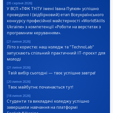
[05 серпня 2026]
У ВСП «ТФК ТНТУ імені Івана Пулюя» успішно
проведено І (відбірковий) етап Всеукраїнського
конкурсу професійної майстерності «WorldSkills
Ukraine» з компетенції «Роботи на верстатах з
програмним керуванням».
[21 липня 2026]
Літо з користю: наш коледж та "TechnoLab"
запускають спільний практичний ІТ-проєкт для
молоді
[21 липня 2026]
Твій вибір сьогодні — твоє успішне завтра!
[20 липня 2026]
Твоє майбутнє починається тут!
[18 липня 2026]
Студенти та викладачі коледжу успішно
завершили навчання на платформі