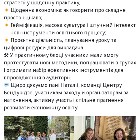
стратегії у щоденну практику;
Щоденна економіка: як говорити про складне
просто і цікаво;
Гейміфікація, масова культура і штучний інтелект
— нові інструменти освітнього процесу;
Проєктна діяльність, планування уроку та
цифрові ресурси для викладача.
🛠 У практичному блоці учасники мали змогу
протестувати нові методики, попрацювати в групах
і отримати набір ефективних інструментів для
впровадження в аудиторії.
Щиро дякуємо пані Наталії, команді Центру
Бендукідзе, учасникам заходу й організаторам за
натхнення, активну участь і спільне прагнення
розвивати економічну освіту!