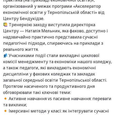
практика (на прикладі економічної освіти)»,
організований у межах програми «Акселератор
економічної освіти у Тернопільській області» від
Центру Бендукідзе.
Тренеркою заходу виступила директорка
Центру — Наталія Мельник, яка фахово, доступно і
надзвичайно практично представила сучасні
педагогічні підходи, спираючись на приклади з
реального життя.
Учасниками події стали викладачі циклової
комісії менеджменту та економіки нашого коледжу,
а також педагоги, які викладають економічні
дисципліни у фахових коледжах та закладах
загальної середньої освіти Тернопільської області.
Протягом насиченого та продуктивного дня
обговорювали такі ключові теми:
Активне навчання vs пасивне навчання: переваги
та виклики;
Імерсивні методи у класі: як інтегрувати сучасні