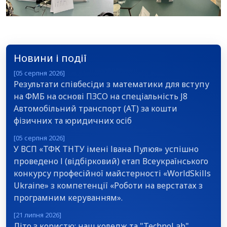
Новини і події
[05 серпня 2026]
Результати співбесіди з математики для вступу
на ФМБ на основі ПЗСО на спеціальність J8
Автомобільний транспорт (АТ) за кошти
фізичних та юридичних осіб
[05 серпня 2026]
У ВСП «ТФК ТНТУ імені Івана Пулюя» успішно
проведено І (відбірковий) етап Всеукраїнського
конкурсу професійної майстерності «WorldSkills
Ukraine» з компетенції «Роботи на верстатах з
програмним керуванням».
[21 липня 2026]
Літо з користю: наш коледж та "TechnoLab"