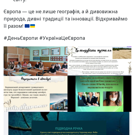
Європа — це не лише географія, а й дивовижна
природа, дивні традиції та інновації. Відкриваймо
її разом!
#ДеньЄвропи #УкраїнаЦеЄвропа