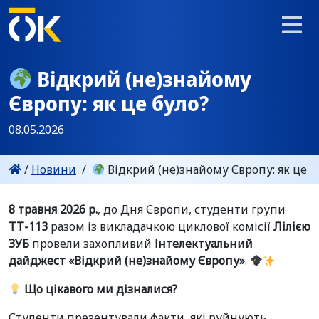
Відкрий (не)знайому
Європу: як це було?
08.05.2026
/
Новини
/
Відкрий (не)знайому Європу: як це б
8 травня 2026 р.
, до Дня Європи, студенти групи
ТТ-113
разом із викладачкою циклової комісії
Лілією
ЗУБ
провели захопливий
Інтелектуальний
дайджест «Відкрий (не)знайому Європу»
.
Що цікавого ми дізналися?
Студенти презентували факти, які руйнують