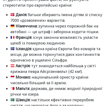
стереотипи про європейські країни:
Данія:
батьки обирають імена дітям зі списку
7000 «дозволених» варіантів.
Німеччина:
зупинка через порожній бак на
автобані — це штраф і заборона ходити пішки.
Франція:
існує законна можливість укласти
шлюб із померлою людиною.
Ісландія:
єдина країна Європи без комарів та
місце, де можна торкнутися двох континентів
одночасно в ущелині Сільфра.
Австрія:
тут знаходиться найбільша у світі
крижана певра Айсрізенвельт (42 км!).
Монако:
національний оркестр країни
чисельно більший за її армію.
Мальта:
держава, де немає жодної природної
річки чи озера.
Швеція:
настільки ефективно переробляє
сміття, що імпортує його з-за кордону.