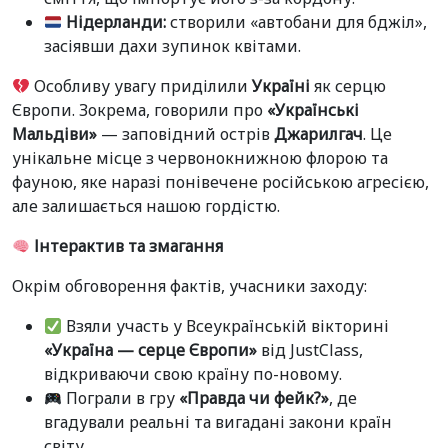
Нідерланди:
створили «автобани для бджіл»,
засіявши дахи зупинок квітами.
Особливу увагу приділили
Україні
як серцю
Європи. Зокрема, говорили про
«Українські
Мальдіви»
— заповідний острів
Джарилгач
. Це
унікальне місце з червонокнижною флорою та
фауною, яке наразі понівечене російською агресією,
але залишається нашою гордістю.
Інтерактив та змагання
Окрім обговорення фактів, учасники заходу:
Взяли участь у Всеукраїнській вікторині
«Україна — серце Європи»
від JustClass,
відкриваючи свою країну по-новому.
Пограли в гру
«Правда чи фейк?»
, де
вгадували реальні та вигадані закони країн
світу.