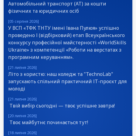
Автомобільний транспорт (АТ) за кошти
фізичних та юридичних осіб
[05 серпня 2026]
У ВСП «ТФК ТНТУ імені Івана Пулюя» успішно
проведено І (відбірковий) етап Всеукраїнського
конкурсу професійної майстерності «WorldSkills
Ukraine» з компетенції «Роботи на верстатах з
програмним керуванням».
[21 липня 2026]
Літо з користю: наш коледж та "TechnoLab"
запускають спільний практичний ІТ-проєкт для
молоді
[21 липня 2026]
Твій вибір сьогодні — твоє успішне завтра!
[20 липня 2026]
Твоє майбутнє починається тут!
[18 липня 2026]