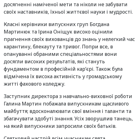
досягненні наміченої мети та ніколи не забувати
своїх наставників, їхньої життєвої науки і мудрості.
Класні керівники випускних груп Богдана
Мартинюк та Ірина Оніщук високо оцінили
прагнення своїх вихованців до знань у нелегкий час
карантину, блекауту та тривог. Попри все, в
опануванні обраними спеціальностями вони
досягли високих результатів, які стануть
фундаментом в професійній кар’єрі. Також була
відмічена їх висока активність у громадському
житті фахового коледжу.
Заступник директора з навчально-виховної роботи
Галина Мартин побажала випускникам щасливого
майбуття; вдосконалювати свої вміння і таланти та
збагачувати здобуті знання. Усіх зворушлив танець,
на який випускники запросили своїх батьків.
Святковий настрій всім учасникам свята