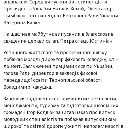
відзнакою. Серед випускників –стипендіати
Президента України Наталія Хемій, Олександр
Цимбалюк та стипендіат Верховної Ради України
Катерина Кавка.
На щасливе майбутнє випускників благословив
священик церкви св. ап. Петра отець Юстиніан.
Успішного життєвого та професійного шляху
побажав молоді директор фахового коледжу, к.т.н.,
доцент, Заслужений працівник освіти України,
голова Ради директорів закладів фахової
передвищої освіти Тернопільської області
Володимир Калушка.
Завідувач відділення інформаційних технологій,
менеджменту, туризму та підготовки іноземних
громадян Ігор Кодлюк зачитав наказ про випуск
молодших спеціалістів та побажав випускникам
широкої та світлої дороги у житті, наполегливості в