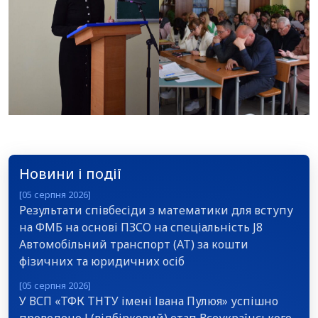
Новини і події
[05 серпня 2026]
Результати співбесіди з математики для вступу
на ФМБ на основі ПЗСО на спеціальність J8
Автомобільний транспорт (АТ) за кошти
фізичних та юридичних осіб
[05 серпня 2026]
У ВСП «ТФК ТНТУ імені Івана Пулюя» успішно