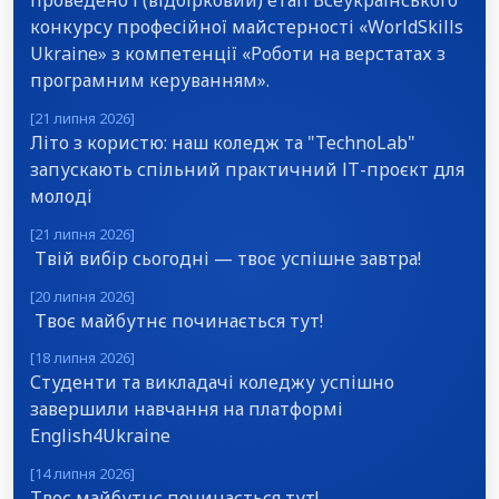
проведено І (відбірковий) етап Всеукраїнського
конкурсу професійної майстерності «WorldSkills
Ukraine» з компетенції «Роботи на верстатах з
програмним керуванням».
[21 липня 2026]
Літо з користю: наш коледж та "TechnoLab"
запускають спільний практичний ІТ-проєкт для
молоді
[21 липня 2026]
Твій вибір сьогодні — твоє успішне завтра!
[20 липня 2026]
Твоє майбутнє починається тут!
[18 липня 2026]
Студенти та викладачі коледжу успішно
завершили навчання на платформі
English4Ukraine
[14 липня 2026]
Твоє майбутнє починається тут!