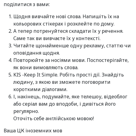
поділитися з вами:
Щодня вивчайте нові слова. Напишіть їх на
кольорових стікерах і розклейте по дому.
А тепер потренуйтеся складати їх у речення.
Саме так ви вивчаєте їх у контексті.
Читайте щонайменше одну рекламу, статтю чи
оповідання щодня.
Повторюйте за носіями мови. Поспостерігайте,
як вони вимовляють слова.
KIS -Keep It Simple. Робіть прості дії. Знайдіть
людину, з якою ви зможете поговорити
короткими діалогами.
І, накінець, подумайте, яке телешоу, відеоблог
або серіал вам до вподоби, і дивіться його
регулярно.
Оточіть себе англійською мовою!
Ваша ЦК іноземних мов