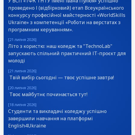
У ВСП «ТФК ТНТУ імені Івана Пулюя» успішно
проведено І (відбірковий) етап Всеукраїнського
конкурсу професійної майстерності «WorldSkills
Ukraine» з компетенції «Роботи на верстатах з
програмним керуванням».
[21 липня 2026]
Літо з користю: наш коледж та "TechnoLab"
запускають спільний практичний ІТ-проєкт для
молоді
[21 липня 2026]
Твій вибір сьогодні — твоє успішне завтра!
[20 липня 2026]
Твоє майбутнє починається тут!
[18 липня 2026]
Студенти та викладачі коледжу успішно
завершили навчання на платформі
English4Ukraine