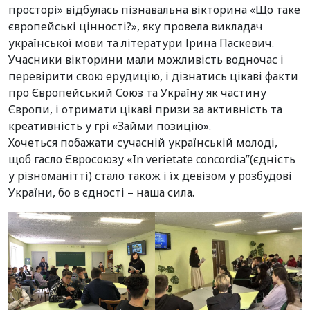
просторі» відбулась пізнавальна вікторина «Що таке
європейські цінності?», яку провела викладач
української мови та літератури Ірина Паскевич.
Учасники вікторини мали можливість водночас і
перевірити свою ерудицію, і дізнатись цікаві факти
про Європейський Союз та Україну як частину
Європи, і отримати цікаві призи за активність та
креативність у грі «Займи позицію».
Хочеться побажати сучасній українській молоді,
щоб гасло Євросоюзу «In verietate concordia”(єдність
у різноманітті) стало також і їх девізом у розбудові
України, бо в єдності – наша сила.