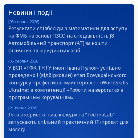
Новини і події
[05 серпня 2026]
Результати співбесіди з математики для вступу
на ФМБ на основі ПЗСО на спеціальність J8
Автомобільний транспорт (АТ) за кошти
фізичних та юридичних осіб
[05 серпня 2026]
У ВСП «ТФК ТНТУ імені Івана Пулюя» успішно
проведено І (відбірковий) етап Всеукраїнського
конкурсу професійної майстерності «WorldSkills
Ukraine» з компетенції «Роботи на верстатах з
програмним керуванням».
[21 липня 2026]
Літо з користю: наш коледж та "TechnoLab"
запускають спільний практичний ІТ-проєкт для
молоді