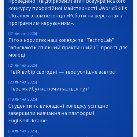
проведено І (відбірковий) етап Всеукраїнського
конкурсу професійної майстерності «WorldSkills
Ukraine» з компетенції «Роботи на верстатах з
програмним керуванням».
[21 липня 2026]
Літо з користю: наш коледж та "TechnoLab"
запускають спільний практичний ІТ-проєкт для
молоді
[21 липня 2026]
Твій вибір сьогодні — твоє успішне завтра!
[20 липня 2026]
Твоє майбутнє починається тут!
[18 липня 2026]
Студенти та викладачі коледжу успішно
завершили навчання на платформі
English4Ukraine
[14 липня 2026]