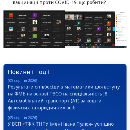
вакцинації проти COVID-19: що робити?
Новини і події
[05 серпня 2026]
Результати співбесіди з математики для вступу
на ФМБ на основі ПЗСО на спеціальність J8
Автомобільний транспорт (АТ) за кошти
фізичних та юридичних осіб
[05 серпня 2026]
У ВСП «ТФК ТНТУ імені Івана Пулюя» успішно