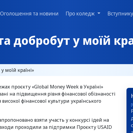
Оголошення та новини
Про коледж
Вступник
та добробут у моїй кра
у моїй країні»
жах проєкту «Global Money Week в Україні»
вані на підвищення рівня фінансової обізнаності
високої фінансової культури українського
[
апропоновано взяти участь у конкурсі ідей на
. Заходи проходили за підтримки Проєкту USAID