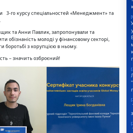
ти 3-го курсу спеціальностей «Менеджмент» та
[
,
ещик та Анни Павлик, запропонували та
ити обізнаність молоді у фінансовому секторі,
и боротьбі з корупцією в ньому.
ть – значить озброєний!
[
[
[