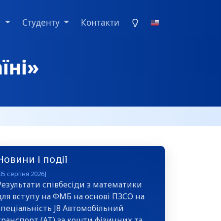
у
Студенту
Контакти
їні»
Новини і події
05 серпня 2026]
Результати співбесіди з математики
для вступу на ФМБ на основі ПЗСО на
спеціальність J8 Автомобільний
транспорт (АТ) за кошти фізичних та