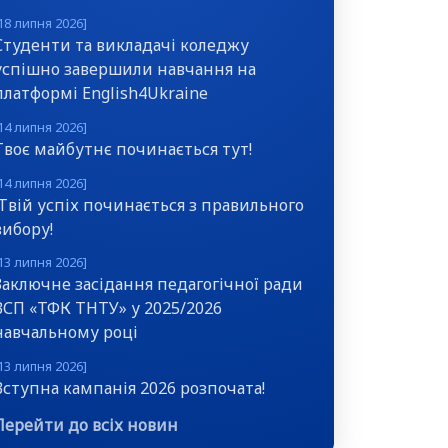
18 липня 2026]
Студенти та викладачі коледжу
успішно завершили навчання на
платформі English4Ukraine
14 липня 2026]
Твоє майбутнє починається тут!
14 липня 2026]
Твій успіх починається з правильного
вибору!
13 липня 2026]
Заключне засідання педагогічної ради
ВСП «ТФК ТНТУ» у 2025/2026
навчальному році
13 липня 2026]
Вступна кампанія 2026 розпочата!
Перейти до всіх новин