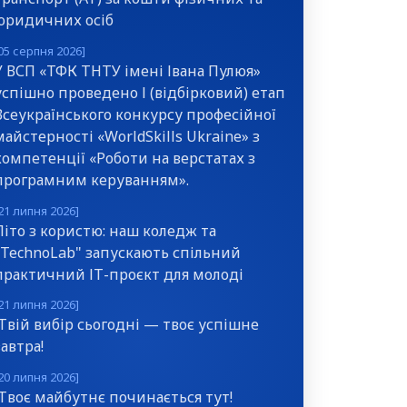
юридичних осіб
05 серпня 2026]
У ВСП «ТФК ТНТУ імені Івана Пулюя»
успішно проведено І (відбірковий) етап
Всеукраїнського конкурсу професійної
майстерності «WorldSkills Ukraine» з
компетенції «Роботи на верстатах з
програмним керуванням».
21 липня 2026]
Літо з користю: наш коледж та
"TechnoLab" запускають спільний
практичний ІТ-проєкт для молоді
21 липня 2026]
Твій вибір сьогодні — твоє успішне
завтра!
20 липня 2026]
Твоє майбутнє починається тут!