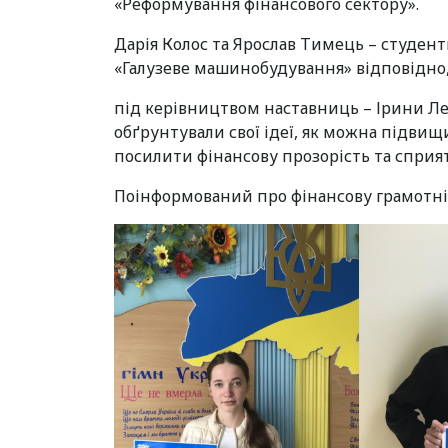
«Реформування фінансового сектору».
Дарія Колос та Ярослав Тимець – студен
«Галузеве машинобудування» відповідно
під керівництвом наставниць – Ірини Л
обґрунтували свої ідеї, як можна підвищ
посилити фінансову прозорість та сприят
Поінформований про фінансову грамотніс