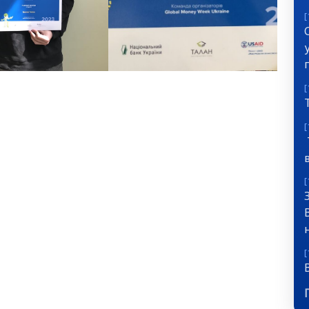
[
[
[
[
[