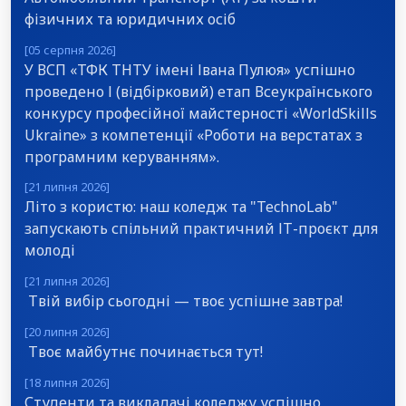
фізичних та юридичних осіб
[05 серпня 2026]
У ВСП «ТФК ТНТУ імені Івана Пулюя» успішно
проведено І (відбірковий) етап Всеукраїнського
конкурсу професійної майстерності «WorldSkills
Ukraine» з компетенції «Роботи на верстатах з
програмним керуванням».
[21 липня 2026]
Літо з користю: наш коледж та "TechnoLab"
запускають спільний практичний ІТ-проєкт для
молоді
[21 липня 2026]
Твій вибір сьогодні — твоє успішне завтра!
[20 липня 2026]
Твоє майбутнє починається тут!
[18 липня 2026]
Студенти та викладачі коледжу успішно