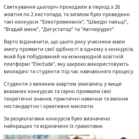
Святкування цьогоріч проходили в період з 26
жовтня по 2 листопада, та загалом було проведено
такі конкурси: “Електромеханік”, “Швидкі пальці”,
“Вгадай мене”, “Дегустатор” та “Автоерудит”.
Варто відзначити, що цього року учасники мали
змогу проявити свої здібності в одному з конкурсів,
який був побудований на міжнародній освітній
платформі “Electude”, яку широко використовують
викладачі та студенти під час навчального процесу.
Студенти з великим азартом змагались у вище
вказаних конкурсах та гарно проявили свої
теоретичні знання, практичні навички та вміння
нестандартно і креативно мислити.
За результатами конкурсів було визначено
найкращих та відзначено їх грамотами.