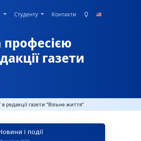
у
Студенту
Контакти
а професією
дакції газети
в редакції газети “Вільне життя”
Новини і події