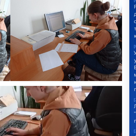
[
[
[
[