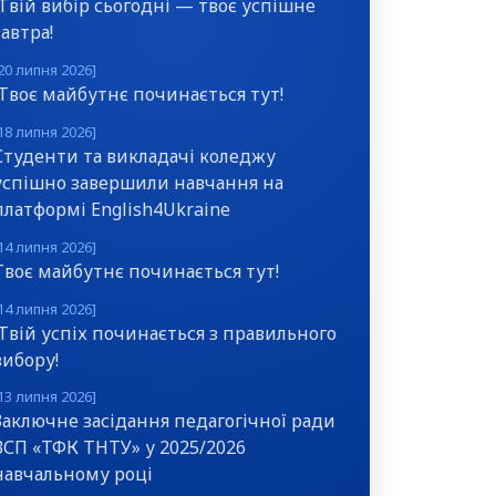
Твій вибір сьогодні — твоє успішне
завтра!
20 липня 2026]
Твоє майбутнє починається тут!
18 липня 2026]
Студенти та викладачі коледжу
успішно завершили навчання на
платформі English4Ukraine
14 липня 2026]
Твоє майбутнє починається тут!
14 липня 2026]
Твій успіх починається з правильного
вибору!
13 липня 2026]
Заключне засідання педагогічної ради
ВСП «ТФК ТНТУ» у 2025/2026
навчальному році