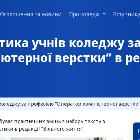
Оголошення та новини
Про коледж
Вступник
тика учнів коледжу з
ютерної верстки” в ре
оледжу за професією “Оператор комп’ютерної верстки” 
буває практичних вмінь з набору тексту з
тики в редакції “Вільного життя”.