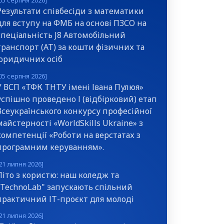
05 серпня 2026]
Результати співбесіди з математики
для вступу на ФМБ на основі ПЗСО на
спеціальність J8 Автомобільний
транспорт (АТ) за кошти фізичних та
юридичних осіб
05 серпня 2026]
У ВСП «ТФК ТНТУ імені Івана Пулюя»
успішно проведено І (відбірковий) етап
Всеукраїнського конкурсу професійної
майстерності «WorldSkills Ukraine» з
компетенції «Роботи на верстатах з
програмним керуванням».
21 липня 2026]
Літо з користю: наш коледж та
"TechnoLab" запускають спільний
практичний ІТ-проєкт для молоді
21 липня 2026]