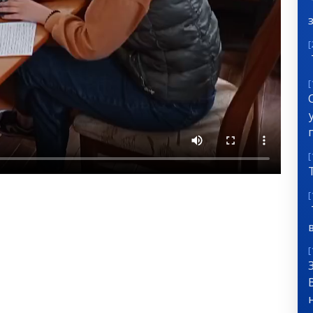
[
[
[
[
[