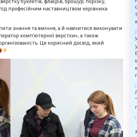
верстку буклетів, флаєрів, брошур; порізку,
 під професійним наставництвом керівника
пити знання та вміння, а й навчитися виконувати
[
Оператор комп’ютерної верстки», а також
організованість. Це корисний досвід, який
[
[