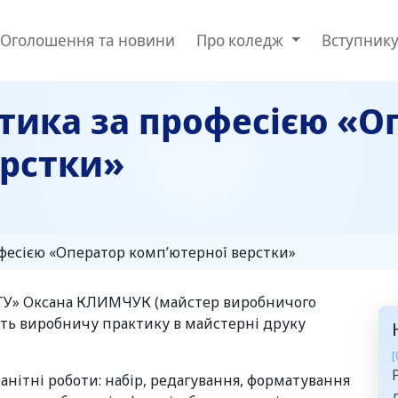
Оголошення та новини
Про коледж
Вступник
тика за професією «О
ерстки»
фесією «Оператор комп’ютерної верстки»
ТУ» Оксана КЛИМЧУК (майстер виробничого
ть виробничу практику в майстерні друку
[
анітні роботи: набір, редагування, форматування