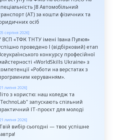
спеціальність J8 Автомобільний
транспорт (АТ) за кошти фізичних та
юридичних осіб
05 серпня 2026]
У ВСП «ТФК ТНТУ імені Івана Пулюя»
успішно проведено І (відбірковий) етап
Всеукраїнського конкурсу професійної
майстерності «WorldSkills Ukraine» з
компетенції «Роботи на верстатах з
програмним керуванням».
21 липня 2026]
Літо з користю: наш коледж та
"TechnoLab" запускають спільний
практичний ІТ-проєкт для молоді
21 липня 2026]
Твій вибір сьогодні — твоє успішне
завтра!