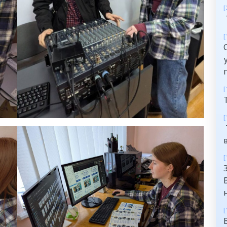
[
[
[
[
[
[