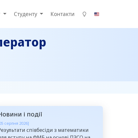
у
Студенту
Контакти
ператор
Новини і події
05 серпня 2026]
Результати співбесіди з математики
для вступу на ФМБ на основі ПЗСО на