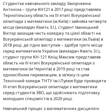
Студентка навчального закладу Закорчемна
Антоніна – група КН121 в 2017 році представляла
Тернопільську область на ІІІ етапі Всеукраїнської
олімпіади з математики (м.Київ) і зайняла четверте
місце (викладач Кметь З.І.), студент Іваницький
Віктор захищав честь коледжу та цілої області на
Всеукраїнській олімпіаді з математики (м.Львів) в
2018 році, де гідно виступив – здобув третє місце
серед математиків України (викладач Кметь З.І.),
студент групи КН-121 Кліщ Максим представляв
область на ІІІ етапі Всеукраїнської олімпіади з
математики (м.Чернігів) в 2019 році та став
одноосібним переможцем, в зв’язку із цим
Технічний коледж ТНТУ ім.І.Пулюя буде проводити
ІІІ етап Всеукраїнської олімпіади з математики
серед студентів ЗВО, що здійснюють підготовку
молодших спеціалістів в 2020 році.
Навчальний процес з математичних дисциплін