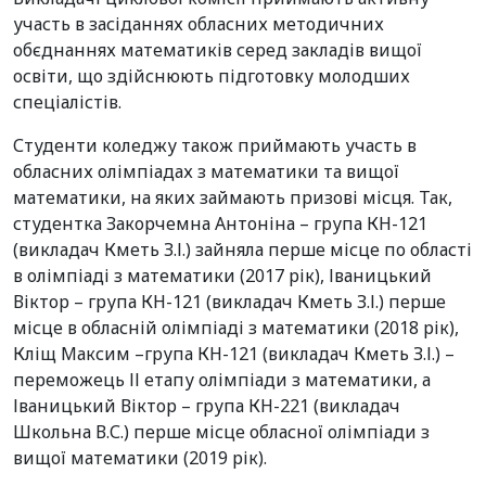
участь в засіданнях обласних методичних
обєднаннях математиків серед закладів вищої
освіти, що здійснюють підготовку молодших
спеціалістів.
Студенти коледжу також приймають участь в
обласних олімпіадах з математики та вищої
математики, на яких займають призові місця. Так,
студентка Закорчемна Антоніна – група КН-121
(викладач Кметь З.І.) зайняла перше місце по області
в олімпіаді з математики (2017 рік), Іваницький
Віктор – група КН-121 (викладач Кметь З.І.) перше
місце в обласній олімпіаді з математики (2018 рік),
Кліщ Максим –група КН-121 (викладач Кметь З.І.) –
переможець ІІ етапу олімпіади з математики, а
Іваницький Віктор – група КН-221 (викладач
Школьна В.С.) перше місце обласної олімпіади з
вищої математики (2019 рік).