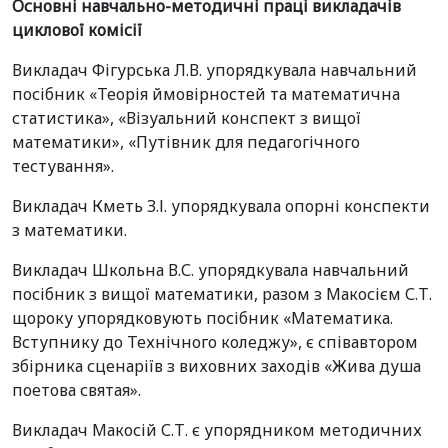
Основні навчально-методичні праці викладачів
циклової комісії
Викладач Фігурська Л.В. упорядкувала навчальний
посібник «Теорія ймовірностей та математична
статистика», «Візуальний конспект з вищої
математики», «Путівник для педагогічного
тестування».
Викладач Кметь З.І. упорядкувала опорні конспекти
з математики.
Викладач Школьна В.С. упорядкувала навчальний
посібник з вищої математики, разом з Макосієм С.Т.
щороку упорядковують посібник «Математика.
Вступнику до Технічного коледжу», є співавтором
збірника сценаріїв з виховних заходів «Жива душа
поетова святая».
Викладач Макосій С.Т. є упорядником методичних