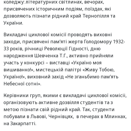
коледжу: літературних світлинах, вечорах,
присвячених історичним подіям, поїздах, які
дозволяють пізнати рідний край Тернопілля та
України.
Викладачі циклової комісії проводять виховні
заходи, присвячені пам’яті жертв Голодомору 1932-
33 років, річниці Революції Гідності, дню
народження Шевченка Т.Г., активно прийняли
участь у конкурсі – виставці «Україно моя
вишиванко!», мистецькій палітрі «Живу Тобою,
Україно!», виховний захід «Не зганьбимо пам’ять
Небесної сотні».
Керівники груп, якими є викладачі циклової комісіі,
організовують активне дозвілля студентів та з
метою пізнати свій рідний край. Так, студенти
побували в Львові, Чернівцях, в печерах в Млинках,
на Закарпатті.