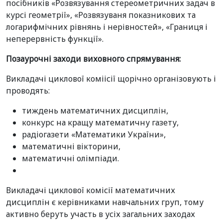
посібників «Розвязування стереометричних задач в
курсі геометрії», «Розвязуваня показникових та
логарифмічних рівнянь і нерівностей», «Границя і
неперервність функції».
Позаурочні заходи виховного спрямування:
Викладачі циклової коміісії щорічно організовують і
проводять:
тиждень математичних дисциплін,
конкурс на кращу математичну газету,
радіогазети «Математики України»,
математичні вікторини,
математичні олімпіади.
Викладачі циклової комісії математичних
дисциплін є керівниками навчальних груп, тому
активно беруть участь в усіх загальних заходах