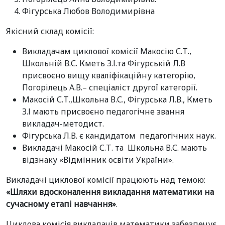
Фігурська Любов Володимирівна
Якісний склад комісії:
Викладачам циклової комісії Макосію С.Т.,
Школьній В.С. Кметь З.І.та Фігурській Л.В
присвоєно вищу кваліфікаційну категорію,
Погорілець А.В.– спеціаліст другої категорії.
Макосій С.Т.,Школьна В.С., Фігурська Л.В., Кметь
З.І мають присвоєно педагогічне звання
викладач-методист.
Фігурська Л.В. є кандидатом педагогічних наук.
Викладачі Макосій С.Т. та Школьна В.С. мають
відзнаку «Відмінник освіти України».
Викладачі циклової комісії працюють над темою:
«Шляхи вдосконалення викладання математики на
сучасному етапі навчання»
.
Циклова комісія викладачів математики забезпечує