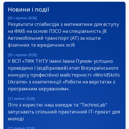
Новини і події
[05 серпня 2026]
Результати співбесіди з математики для вступу
на ФМБ на основі ПЗСО на спеціальність J8
Автомобільний транспорт (АТ) за кошти
фізичних та юридичних осіб
[05 серпня 2026]
У ВСП «ТФК ТНТУ імені Івана Пулюя» успішно
проведено І (відбірковий) етап Всеукраїнського
конкурсу професійної майстерності «WorldSkills
Ukraine» з компетенції «Роботи на верстатах з
програмним керуванням».
[21 липня 2026]
Літо з користю: наш коледж та "TechnoLab"
запускають спільний практичний ІТ-проєкт для
молоді
[21 липня 2026]