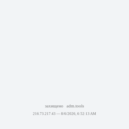
захищено
adm.tools
216.73.217.43 —
8/6/2026, 6:52:13 AM