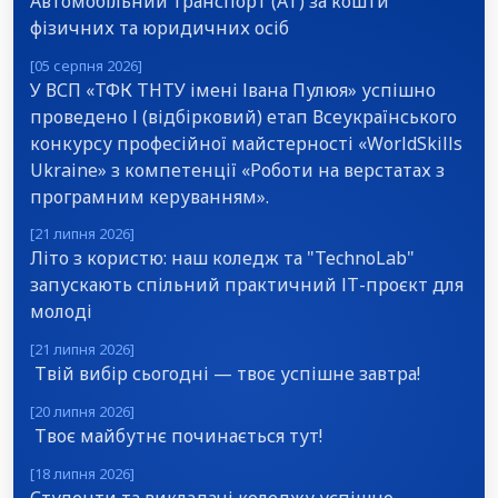
Автомобільний транспорт (АТ) за кошти
фізичних та юридичних осіб
[05 серпня 2026]
У ВСП «ТФК ТНТУ імені Івана Пулюя» успішно
проведено І (відбірковий) етап Всеукраїнського
конкурсу професійної майстерності «WorldSkills
Ukraine» з компетенції «Роботи на верстатах з
програмним керуванням».
[21 липня 2026]
Літо з користю: наш коледж та "TechnoLab"
запускають спільний практичний ІТ-проєкт для
молоді
[21 липня 2026]
Твій вибір сьогодні — твоє успішне завтра!
[20 липня 2026]
Твоє майбутнє починається тут!
[18 липня 2026]
Студенти та викладачі коледжу успішно