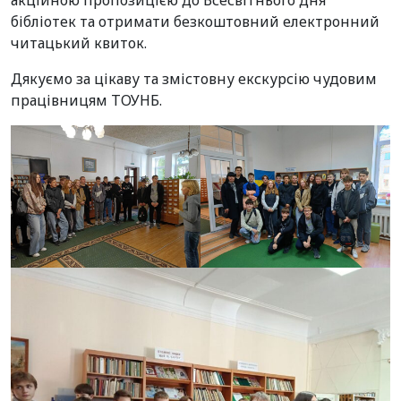
акційною пропозицією до Всесвітнього дня
бібліотек та отримати безкоштовний електронний
читацький квиток.
Дякуємо за цікаву та змістовну екскурсію чудовим
працівницям ТОУНБ.