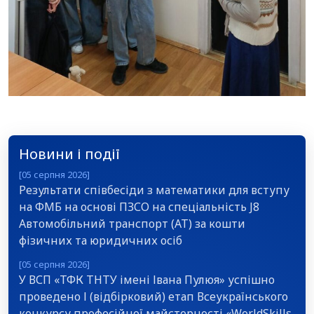
Новини і події
[05 серпня 2026]
Результати співбесіди з математики для вступу
на ФМБ на основі ПЗСО на спеціальність J8
Автомобільний транспорт (АТ) за кошти
фізичних та юридичних осіб
[05 серпня 2026]
У ВСП «ТФК ТНТУ імені Івана Пулюя» успішно
проведено І (відбірковий) етап Всеукраїнського
конкурсу професійної майстерності «WorldSkills