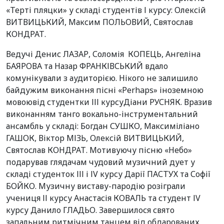
«Терті пляцки» у складі студентів І курсу: Олексій
ВИТВИЦЬКИЙ, Максим ПОЛЬОВИЙ, Святослав
КОНДРАТ.
Ведучі Денис ЛАЗАР, Соломія КОПЕЦЬ, Ангеліна
БАЯРОВА та Назар ФРАНКІВСЬКИЙ вдало
комунікували з аудиторією. Нікого не залишило
байдужим виконання пісні
«Perhaps» іноземною
мовоювід студентки ІІІ курсуДіани РУСНЯК. Вразив
виконанням танго вокально-інструментальний
ансамбль у складі: Богдан СУШКО, Максиміліано
ГАШОК, Віктор МІЗЬ, Олексій ВИТВИЦЬКИЙ,
Святослав КОНДРАТ. Мотивуючу пісню «Небо»
подарував глядачам чудовий музичний дует у
складі студенток ІІІ і ІV курсу Дарії ПАСТУХ та Софії
БОЙКО. Музичну виставу-пародію розіграли
учениця ІІ курсу Анастасія КОВАЛЬ та студент ІV
курсу Данило ГЛАДЬО. Завершилося свято
запальним ритмічним танцем від обдарованих