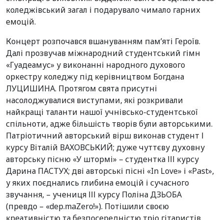
коледжівський загал і подарувало чимало гарних
емоцій.
Концерт розпочався вшануванням пам’яті Героїв.
Далі прозвучав міжнародний студентський гімн
«Гуадеамус» у виконанні народного духового
оркестру коледжу під керівництвом Богдана
ЛУЦИШИНА. Протягом свята присутні
насолоджувалися виступами, які розкривали
найкращі таланти нашої учнівсько-студентської
спільноти, адже більшість творів були авторськими.
Патріотичний авторський вірш виконав студент І
курсу Віталій ВАХОВСЬКИЙ; дуже чуттєву духовну
авторську пісню «У штормі» – студентка ІІІ курсу
Дарина ПАСТУХ; дві авторські пісні «In Love» і «Past»,
у яких поєднались глибина емоцій і сучасного
звучання, – учениця ІІІ курсу Поліна ДЗЬОБА
(превдо – «dep.maZero!»). Потішили своєю
креативністю та безпосередністю тріо гітаристів