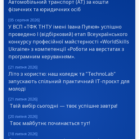
Автомобільний транспорт (АТ) за кошти
фізичних та юридичних осіб
[05 серпня 2026]
У ВСП «ТФК ТНТУ імені Івана Пулюя» успішно
проведено І (відбірковий) етап Всеукраїнського
конкурсу професійної майстерності «WorldSkills
Ukraine» з компетенції «Роботи на верстатах з
програмним керуванням».
[21 липня 2026]
Літо з користю: наш коледж та "TechnoLab"
запускають спільний практичний ІТ-проєкт для
молоді
[21 липня 2026]
Твій вибір сьогодні — твоє успішне завтра!
[20 липня 2026]
Твоє майбутнє починається тут!
[18 липня 2026]