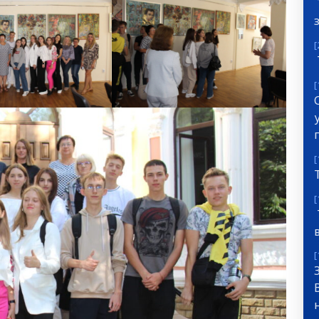
[
[
[
[
[