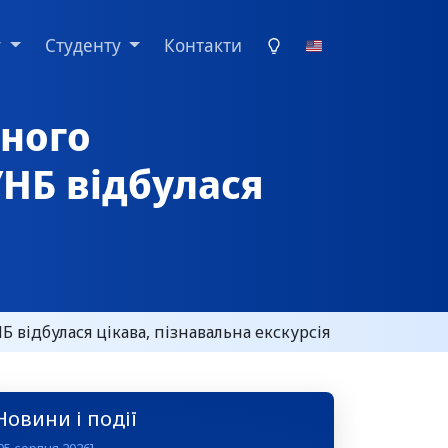
у
Студенту
Контакти
ьного
УНБ відбулася
 відбулася цікава, пізнавальна екскурсія
Новини і події