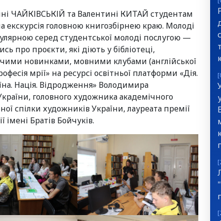
[
рині ЧАЙКІВСЬКІЙ та Валентині КИТАЙ студентам
на екскурсія головною книгозбірнею краю. Молоді
улярною серед студентської молоді послугою —
ь про проєкти, які діють у бібліотеці,
вчими новинками, мовними клубами (англійської
офесія мрії» на ресурсі освітньої платформи «Дія.
[
аїна. Нація. Відродження» Володимира
країни, головного художника академічного
ьної спілки художників України, лауреата премії
ї імені Братів Бойчуків.
[
[