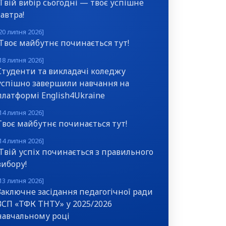
Твій вибір сьогодні — твоє успішне
завтра!
20 липня 2026]
Твоє майбутнє починається тут!
18 липня 2026]
Студенти та викладачі коледжу
успішно завершили навчання на
платформі English4Ukraine
14 липня 2026]
Твоє майбутнє починається тут!
14 липня 2026]
Твій успіх починається з правильного
вибору!
13 липня 2026]
Заключне засідання педагогічної ради
ВСП «ТФК ТНТУ» у 2025/2026
навчальному році