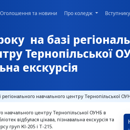
Оголошення та новини
Про коледж
Вступник
року на базі регіонал
тру Тернопільської О
ьна екскурсія
і регіонального навчального центру Тернопільської ОУНБ
ого навчального центру Тернопільської ОУНБ в
ліотек відбулася цікава, пізнавальна екскурсія та
су груп КІ-205 і Т-215.