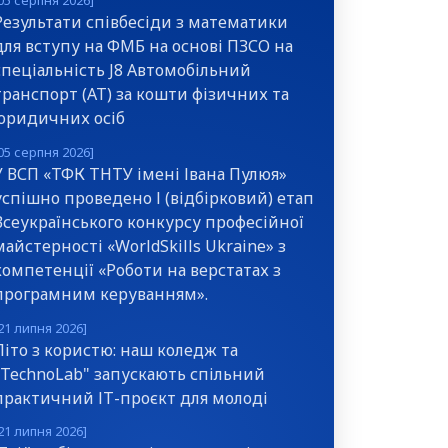
05 серпня 2026]
Результати співбесіди з математики
для вступу на ФМБ на основі ПЗСО на
спеціальність J8 Автомобільний
транспорт (АТ) за кошти фізичних та
юридичних осіб
05 серпня 2026]
У ВСП «ТФК ТНТУ імені Івана Пулюя»
успішно проведено І (відбірковий) етап
Всеукраїнського конкурсу професійної
майстерності «WorldSkills Ukraine» з
компетенції «Роботи на верстатах з
програмним керуванням».
21 липня 2026]
Літо з користю: наш коледж та
"TechnoLab" запускають спільний
практичний ІТ-проєкт для молоді
21 липня 2026]