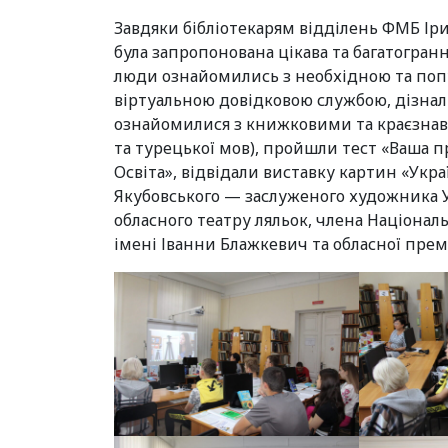
Завдяки бібліотекарям відділень ФМБ І
була запропонована цікава та багатогран
люди ознайомились з необхідною та поп
віртуальною довідковою службою, дізналис
ознайомилися з книжковими та краєзна
та турецької мов), пройшли тест «Ваша пр
Освіта», відвідали виставку картин «Укр
Якубовського — заслуженого художника У
обласного театру ляльок, члена Націонал
імені Іванни Блажкевич та обласної премі