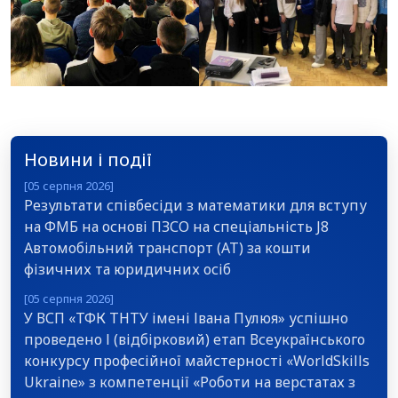
Новини і події
[05 серпня 2026]
Результати співбесіди з математики для вступу
на ФМБ на основі ПЗСО на спеціальність J8
Автомобільний транспорт (АТ) за кошти
фізичних та юридичних осіб
[05 серпня 2026]
У ВСП «ТФК ТНТУ імені Івана Пулюя» успішно
проведено І (відбірковий) етап Всеукраїнського
конкурсу професійної майстерності «WorldSkills
Ukraine» з компетенції «Роботи на верстатах з