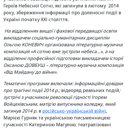
Героїв Небесної Сотні, які загинули в лютому 2014
року, збереження інформації про доленосні події в
Україні початку ХХІ століття
.
На відділеннях вищої і фахової передвищої освіти
викладачем соціально-гуманітарних дисциплін
Ольгою КОНЕВИЧ організована літературно-музична
композиція «А сотню вже зустріли небеса…», а на
відділенні професійної підготовки викладачем історії
Оксаною ДОВБУШ – літературно-музична композиція
«Від Майдану до війни».
Тематичні програми включали: інформаційні довідки
про трагічні події 2014 р.;
відеоряд реальних подій
;
зустрічі з учасником революції гідності Ігорем
Войцехівським, матір’ю випускника коледжу, який
загинув 2014 р.
в
російсько-українській війні
,
Марією Гурняк та українською письменницею
сучасності Катериною Магулою; театралізовані