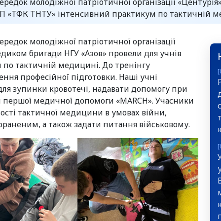
середок молодіжної патріотичної організації «Центурі
ВСП «ТФК ТНТУ» інтенсивний практикум по тактичній 
ередок молодіжної патріотичної організації
диком бригади НГУ «Азов» провели для учнів
по тактичній медицині. До тренінгу
[
ення професійної підготовки. Наші учні
для зупинки кровотечі, надавати допомогу при
тм першої медичної допомоги «MARCH». Учасники
вості тактичної медицини в умовах війни,
раненим, а також задати питання військовому.
[