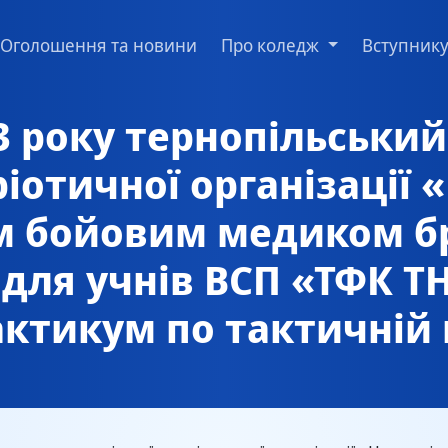
Оголошення та новини
Про коледж
Вступник
3 року тернопільськи
іотичної організації 
им бойовим медиком б
для учнів ВСП «ТФК Т
актикум по тактичній