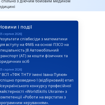
я» спільно з діючим бойовим медиком
медицині
Новини і події
05 серпня 2026]
Результати співбесіди з математики
для вступу на ФМБ на основі ПЗСО на
спеціальність J8 Автомобільний
транспорт (АТ) за кошти фізичних та
юридичних осіб
05 серпня 2026]
У ВСП «ТФК ТНТУ імені Івана Пулюя»
успішно проведено І (відбірковий) етап
Всеукраїнського конкурсу професійної
майстерності «WorldSkills Ukraine» з
компетенції «Роботи на верстатах з
програмним керуванням».