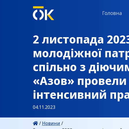
Головна
2 листопада 202
молодіжної патр
спільно з діюч
«Азов» провели 
інтенсивний пр
04.11.2023
/
Новини
/