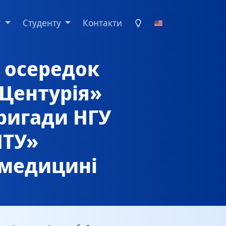
у
Студенту
Контакти
й осередок
«Центурія»
ригади НГУ
НТУ»
 медицині