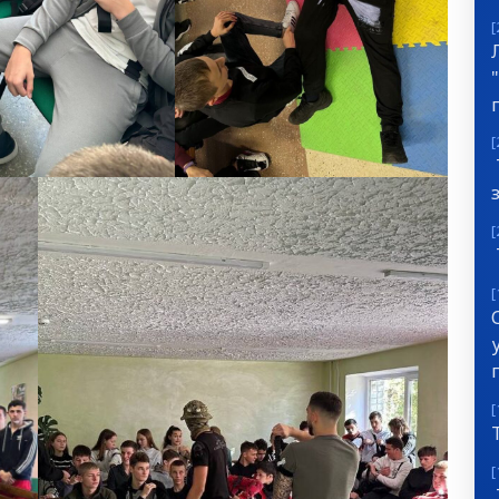
[
[
[
[
[
[