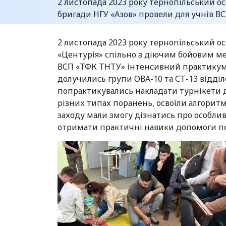
2 листопада 2023 року тернопільський о
бригади НГУ «Азов» провели для учнів 
2 листопада 2023 року тернопільський ос
«Центурія» спільно з діючим бойовим ме
ВСП «ТФК ТНТУ» інтенсивний практикум 
долучились групи ОВА-10 та СТ-13 відділ
попрактикувались накладати турнікети 
різних типах поранень, освоїли алгори
заходу мали змогу дізнатись про особли
отримати практичні навики допомоги по