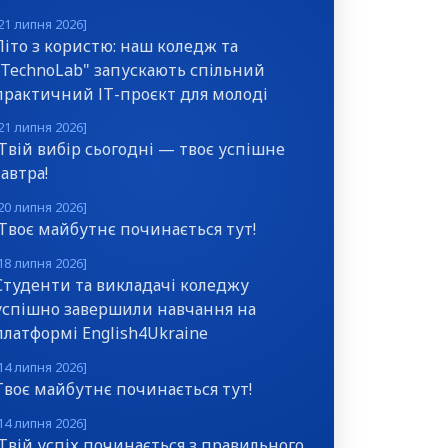
21 липня 2026]
Літо з користю: наш коледж та
"TechnoLab" запускають спільний
практичний ІТ-проєкт для молоді
21 липня 2026]
Твій вибір сьогодні — твоє успішне
завтра!
20 липня 2026]
Твоє майбутнє починається тут!
18 липня 2026]
Студенти та викладачі коледжу
успішно завершили навчання на
платформі English4Ukraine
14 липня 2026]
Твоє майбутнє починається тут!
14 липня 2026]
Твій успіх починається з правильного