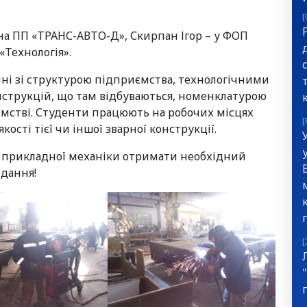
[
на ПП «ТРАНС-АВТО-Д», Скирпан Ігор – у ФОП
«Технологія».
ні зі структурою підприємства, технологічними
струкцій, що там відбуваються, номенклатурою
иємстві. Студенти працюють на робочих місцях
[
кості тієї чи іншої зварної конструкції.
і прикладної механіки отримати необхідний
вдання!
[