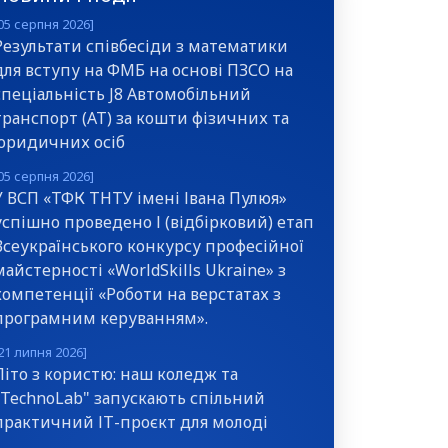
05 серпня 2026]
Результати співбесіди з математики
для вступу на ФМБ на основі ПЗСО на
спеціальність J8 Автомобільний
транспорт (АТ) за кошти фізичних та
юридичних осіб
05 серпня 2026]
У ВСП «ТФК ТНТУ імені Івана Пулюя»
успішно проведено І (відбірковий) етап
Всеукраїнського конкурсу професійної
майстерності «WorldSkills Ukraine» з
компетенції «Роботи на верстатах з
програмним керуванням».
21 липня 2026]
Літо з користю: наш коледж та
"TechnoLab" запускають спільний
практичний ІТ-проєкт для молоді