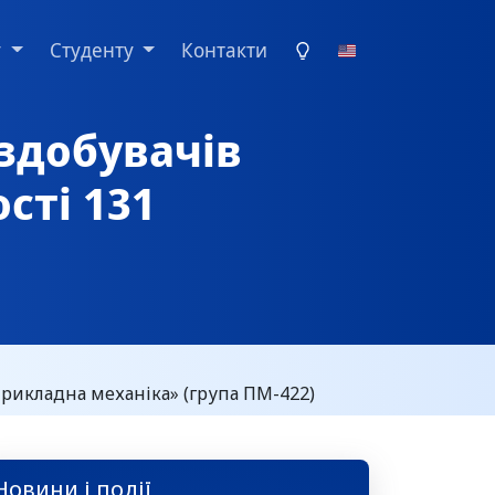
у
Студенту
Контакти
здобувачів
сті 131
Прикладна механіка» (група ПМ-422)
Новини і події