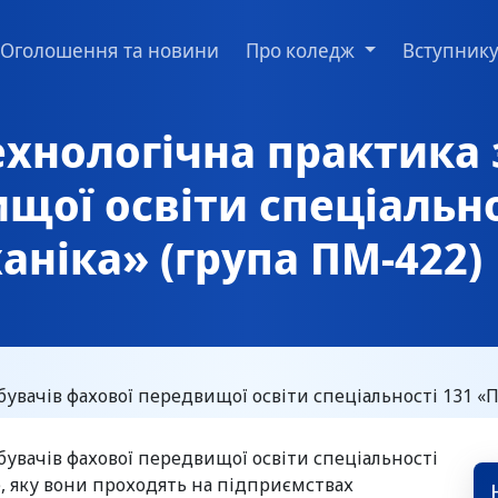
Оголошення та новини
Про коледж
Вступник
хнологічна практика 
щої освіти спеціально
ніка» (група ПМ-422)
увачів фахової передвищої освіти спеціальності 131 «
бувачів фахової передвищої освіти спеціальності
), яку вони проходять на підприємствах