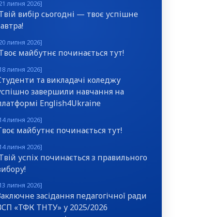
21 липня 2026]
Твій вибір сьогодні — твоє успішне
завтра!
20 липня 2026]
Твоє майбутнє починається тут!
18 липня 2026]
Студенти та викладачі коледжу
успішно завершили навчання на
платформі English4Ukraine
14 липня 2026]
Твоє майбутнє починається тут!
14 липня 2026]
Твій успіх починається з правильного
вибору!
13 липня 2026]
Заключне засідання педагогічної ради
ВСП «ТФК ТНТУ» у 2025/2026