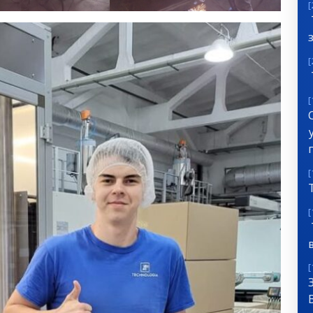
[
[
[
[
[
[