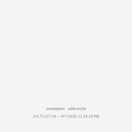
захищено
adm.tools
216.73.217.34 —
8/7/2026, 12:24:26 PM