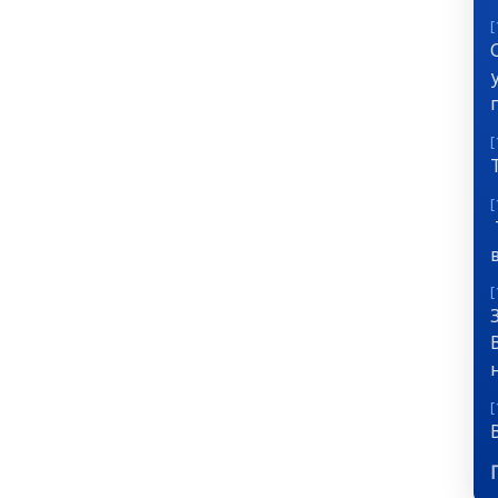
[
[
[
[
[