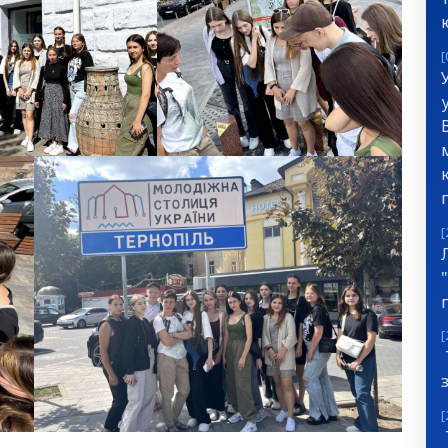
[
[
[
[