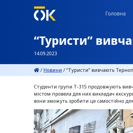
Головна
“Туристи” вивча
14.09.2023
/
Новини
/
“Туристи” вивчають Терноп
Студенти групи Т-315 продовжують вивча
містом провела для них викладач екскурс
вони зможуть зробити це самостійно для 