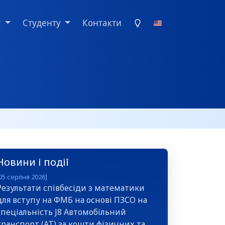
у
Студенту
Контакти
Новини і події
05 серпня 2026]
Результати співбесіди з математики
для вступу на ФМБ на основі ПЗСО на
спеціальність J8 Автомобільний
транспорт (АТ) за кошти фізичних та