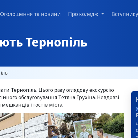
Оголошення та новини
Про коледж
Вступник
ють Тернопіль
іль
ти Тернопіль. Цього разу оглядову екскурсію
ійного обслуговування Тетяна Грухіна. Невдовзі
мешканців і гостів міста.
[