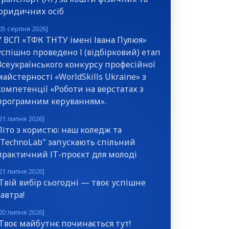
юридичних осіб
05 серпня 2026]
У ВСП «ТФК ТНТУ імені Івана Пулюя»
успішно проведено І (відбірковий) етап
Всеукраїнського конкурсу професійної
майстерності «WorldSkills Ukraine» з
компетенції «Роботи на верстатах з
програмним керуванням».
21 липня 2026]
Літо з користю: наш коледж та
"TechnoLab" запускають спільний
практичний ІТ-проєкт для молоді
21 липня 2026]
Твій вибір сьогодні — твоє успішне
завтра!
20 липня 2026]
Твоє майбутнє починається тут!