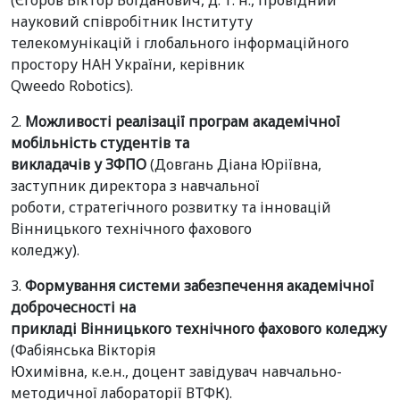
(Єгоров Віктор Богданович, д. т. н., провідний
науковий співробітник Інституту
телекомунікацій і глобального інформаційного
простору НАН України, керівник
Qweedo Robotics).
2.
Можливості реалізації програм академічної
мобільність студентів та
викладачів у ЗФПО
(Довгань Діана Юріївна,
заступник директора з навчальної
роботи, стратегічного розвитку та інновацій
Вінницького технічного фахового
коледжу).
3.
Формування системи забезпечення академічної
доброчесності на
прикладі Вінницького технічного фахового коледжу
(Фабіянська Вікторія
Юхимівна, к.е.н., доцент завідувач навчально-
методичної лабораторії ВТФК).