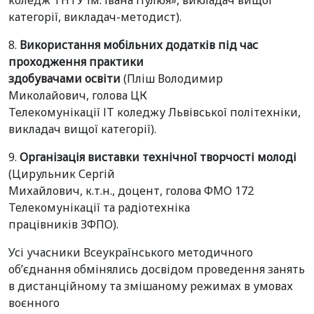
коледж ТНТУ ім. Івана Пулюя», викладач вищої
категорії, викладач-методист).
8.
Використання мобільних додатків під час
проходження практики
здобувачами освіти
(Пліш Володимир
Миколайович, голова ЦК
Телекомунікації ІТ коледжу Львівської політехніки,
викладач вищої категорії).
9.
Організація виставки технічної творчості молоді
(Цирульник Сергій
Михайлович, к.т.н., доцент, голова ФМО 172
Телекомунікації та радіотехніка
працівників ЗФПО).
Усі учасники Всеукраїнського методичного
об’єднання обмінялись досвідом проведення занять
в дистанційному та змішаному режимах в умовах
воєнного