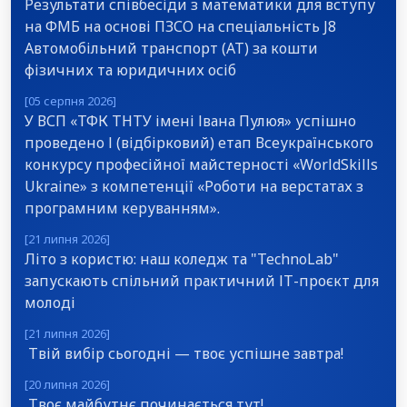
Результати співбесіди з математики для вступу
на ФМБ на основі ПЗСО на спеціальність J8
Автомобільний транспорт (АТ) за кошти
фізичних та юридичних осіб
[05 серпня 2026]
У ВСП «ТФК ТНТУ імені Івана Пулюя» успішно
проведено І (відбірковий) етап Всеукраїнського
конкурсу професійної майстерності «WorldSkills
Ukraine» з компетенції «Роботи на верстатах з
програмним керуванням».
[21 липня 2026]
Літо з користю: наш коледж та "TechnoLab"
запускають спільний практичний ІТ-проєкт для
молоді
[21 липня 2026]
Твій вибір сьогодні — твоє успішне завтра!
[20 липня 2026]
Твоє майбутнє починається тут!