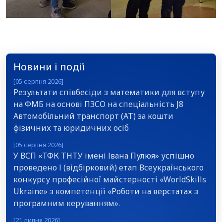
Новини і події
[05 серпня 2026]
Результати співбесіди з математики для вступу
на ФМБ на основі ПЗСО на спеціальність J8
Автомобільний транспорт (АТ) за кошти
фізичних та юридичних осіб
[05 серпня 2026]
У ВСП «ТФК ТНТУ імені Івана Пулюя» успішно
проведено І (відбірковий) етап Всеукраїнського
конкурсу професійної майстерності «WorldSkills
Ukraine» з компетенції «Роботи на верстатах з
програмним керуванням».
[21 липня 2026]